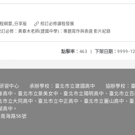
課程綱要_分享版
校訂必修課程發展
校訂必修：黃春木老師(建國中學)：專題寫作與表達 影片紀錄
點擊率：
463
|
下架日期：
9999-12
研習中心 承辦學校：臺北市立建國高中 協辦學校：臺
春高中、臺北市立景美女中、臺北市立陽明高中、臺北市立百
北市立大同高中、臺北市立中正高中、臺北市立麗山高中、臺
湖高中。
區南海路56號