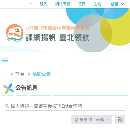
移至網頁之主要內容區位置
繁體
:::
登入
網站導覽
首頁
主站
:::
首頁
活動公告
公告訊息
輸
入
標
發布單位: 全部
RS
題、