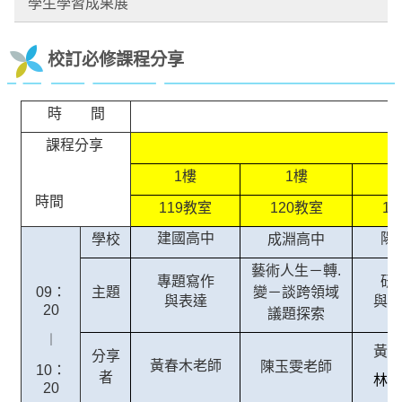
學生學習成果展
校訂必修課程分享
時 間
課程分享
1樓
1樓
時間
119教室
120教室
1
建國高中
陽
學校
成淵高中
藝術人生－轉.
專題寫作
研
09：
主題
變－談跨領域
與表達
與議
20
議題探索
︱
黃國
分享
黃春木老師
陳玉雯老師
10：
者
林承
20