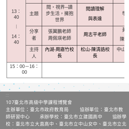
閱
‧
視界─讀
閱讀理解
13：
步生活，擁抱
學
主題
40
與表達
世界
︱
黃
分享
張翼鵬老師
周志平老師
14：
者
周佩瑛老師
陳沛
40
內湖
-
周寤竹校
松山
-
陳清誥校
中山
主持
長
長
人
15：00－16：
00
:::
107臺北市高級中學課程博覽會
主辦單位：臺北市政府教育局 協辦單位：臺北市教
師研習中心 承辦學校：臺北市立建國高中 協辦學
校：臺北市立大直高中、臺北市立中山女中、臺北市立北