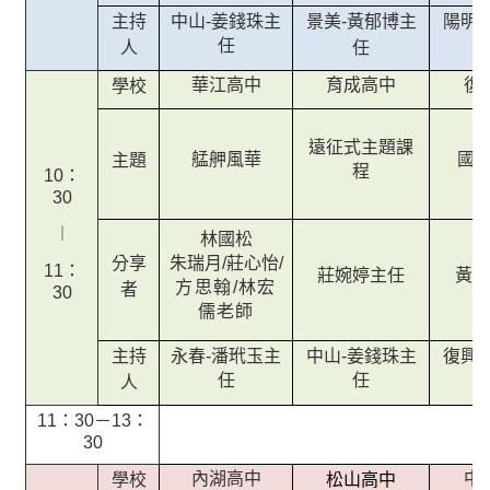
中山-姜錢珠主
陽明
主持
景美-黃郁博主
任
人
任
華江高中
育成高中
復
學校
遠征式主題課
艋舺風華
國
主題
程
10：
30
︱
林國松
朱瑞月/莊心怡/
分享
11：
莊婉婷主任
黃心
方思翰/林宏
者
30
儒老師
永春-潘玳玉主
中山-姜錢珠主
復興
主持
任
任
人
11：30－13：
30
內湖高中
中
學校
松山高中