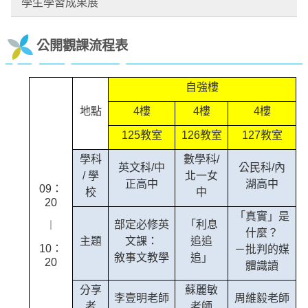
學生學習成果展
公開觀課流程表
自強樓
地點
4樓
4樓
4樓
125教室
126教室
127教室
學科
數學科/
英文科/中
公民科/內
/ 學
北一女
正高中
湖高中
09：
校
中
20
「真實」是
部定必修英
「利息
︱
什麼？
主題
文課：
追追
10：
－批判的媒
敘事文教學
追」
20
體識讀
分享
蘇麗敏
李壹明老師
周維毅老師
者
老師