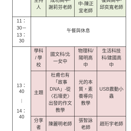
主持
成功高中-
復興高中-
中-陳正
人
謝莉芬老師
邱奕寬老師
宜老師
11：
30－
午餐與休息
13：
30
學科
物理科/
生活科技
國文科/北
/ 學
陽明高
科/建國高
一女中
校
中
中
杜甫也有
「故事
光的本
13：
DNA」-從
質，素
USB震動小
40
主題
〈石壕吏〉
養導向
蟲
︱
出發的作文
教學
教學
14：
40
分享
張智詠
陳麗明老師
趙珩宇老師
者
老師