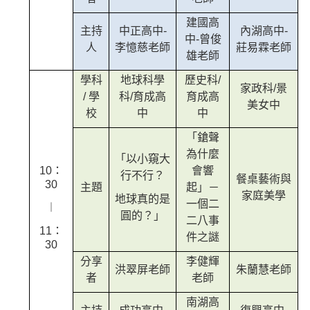
建國高
主持
中正高中-
內湖高中-
中-曾俊
人
李憶慈老師
莊易霖老師
雄老師
學科
地球科學
歷史科/
家政科/景
/ 學
科/育成高
育成高
美女中
校
中
中
「鎗聲
為什麼
「以小窺大
10：
會響
行不行？
餐桌藝術與
30
主題
起」－
家庭美學
地球真的是
一個二
︱
圓的？」
二八事
11：
件之謎
30
分享
李健輝
洪翠屏老師
朱蘭慧老師
者
老師
南湖高