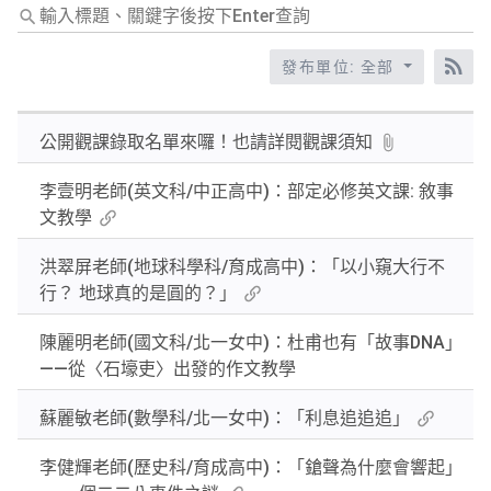
輸
入
標
發布單位: 全部
RS
題、
關
公開觀課錄取名單來囉！也請詳閱觀課須知
鍵
字
李壹明老師(英文科/中正高中)：部定必修英文課: 敘事
後
文教學
按
下
洪翠屏老師(地球科學科/育成高中)：「以小窺大行不
Enter
行？ 地球真的是圓的？」
查
詢
陳麗明老師(國文科/北一女中)：杜甫也有「故事DNA」
——從〈石壕吏〉出發的作文教學
蘇麗敏老師(數學科/北一女中)：「利息追追追」
李健輝老師(歷史科/育成高中)：「鎗聲為什麼會響起」