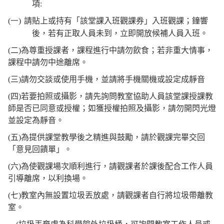
項
:
(一)
請貼上或持有「該堂課入班觀課券」入班觀課；鐘響
後，若有正取人員未到，
立即開放候補人員入班
。
(
二
)
為尊重授課者，課程進行中請勿飲食；若非重大情事，
課程中請勿中途離席。
(
三
)
請勿交談或使用手機，並請將手機關機或設定成靜音
(
四
)
若要拍照或攝影，請先詢問教室協助人員該堂課授課教
師是否已同意或授權；
如獲授權拍照及攝影，請勿開閃光燈
並設定為靜音
。
(
五
)
為提供課堂教學後之精進與鼓勵，請於觀課完畢交回
「意見回饋單」
。
(
六
)
為使觀課場次順利進行，請觀課者於課後配合工作人員
引導離席，以利換場
。
(
七
)
教室內無設置垃圾丟放處，請觀課者自行將垃圾帶離教
室
。