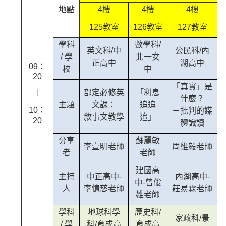
地點
4樓
4樓
4樓
125教室
126教室
127教室
學科
數學科/
英文科/中
公民科/內
/ 學
北一女
正高中
湖高中
09：
校
中
20
「真實」是
部定必修英
「利息
︱
什麼？
主題
文課：
追追
10：
－批判的媒
敘事文教學
追」
20
體識讀
分享
蘇麗敏
李壹明老師
周維毅老師
者
老師
建國高
主持
中正高中-
內湖高中-
中-曾俊
人
李憶慈老師
莊易霖老師
雄老師
學科
地球科學
歷史科/
家政科/景
/ 學
科/育成高
育成高