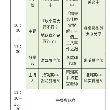
美女中
校
中
中
「鎗聲
為什麼
「以小窺大
10：
會響
行不行？
餐桌藝術與
30
主題
起」－
家庭美學
地球真的是
一個二
︱
圓的？」
二八事
11：
件之謎
30
分享
李健輝
洪翠屏老師
朱蘭慧老師
者
老師
南湖高
主持
成功高中-
復興高中-
中-陳正
人
謝莉芬老師
邱奕寬老師
宜老師
11：
30－
午餐與休息
13：
30