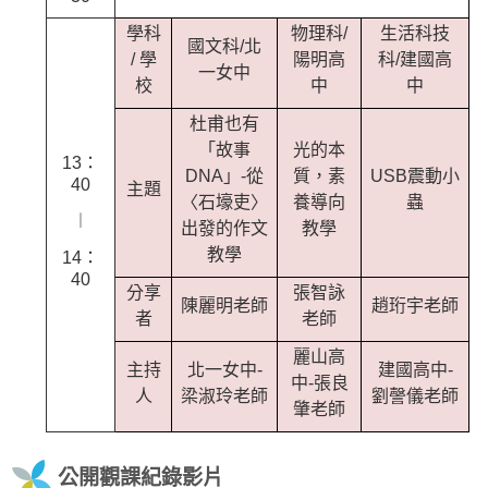
學科
物理科/
生活科技
國文科/北
/ 學
陽明高
科/建國高
一女中
校
中
中
杜甫也有
「故事
光的本
13：
DNA」-從
質，素
USB震動小
40
主題
〈石壕吏〉
養導向
蟲
︱
出發的作文
教學
教學
14：
40
分享
張智詠
陳麗明老師
趙珩宇老師
者
老師
麗山高
主持
北一女中-
建國高中-
中-張良
人
梁淑玲老師
劉謦儀老師
肇老師
公開觀課紀錄影片