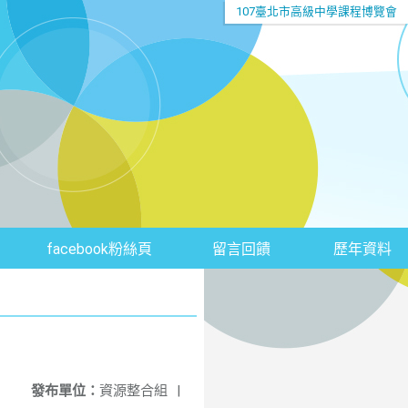
107臺北市高級中學課程博覽會
facebook粉絲頁
留言回饋
歷年資料
發布單位：
資源整合組
|