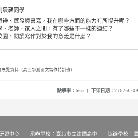
劉晨馨同學
思辨、感發與書寫，我在哪些方面的能力有所提升呢？
學、老師、家人之間，有了哪些不一樣的連結？
校園，閱讀寫作對於我的意義是什麼？
覽會展覽資料（高三學測國文寫作特訓班）
點擊率：
565
|
下架日期：
275760-09
研習中心 承辦學校：臺北市立建國高中 協辦學校：臺