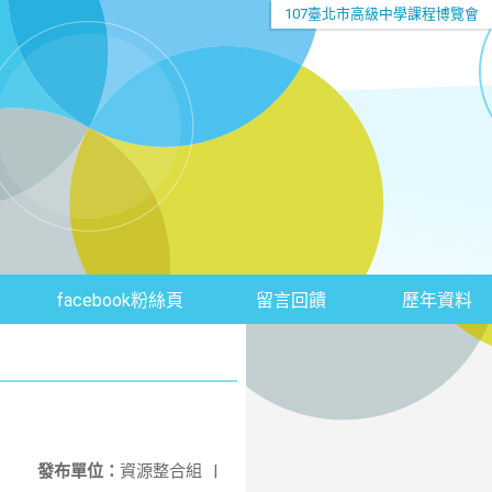
107臺北市高級中學課程博覽會
facebook粉絲頁
留言回饋
歷年資料
發布單位：
資源整合組
|