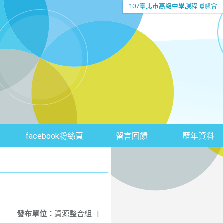
107臺北市高級中學課程博覽會
facebook粉絲頁
留言回饋
歷年資料
發布單位：
資源整合組
|