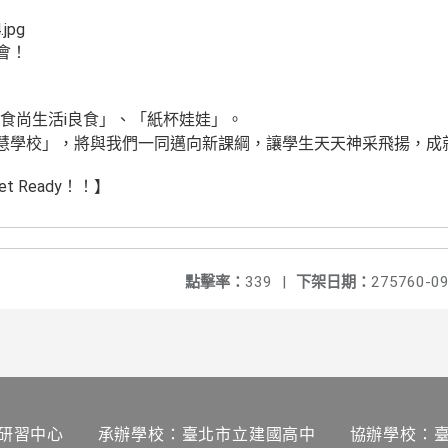
會！
食尚生活i良食」、「紙杯娃娃」。
智慧學校」，將與我們一同邁向新課綱，讓學生天天神采飛揚，成
 Ready！！】
點擊率：
339
|
下架日期：
275760-09
研習中心 承辦學校：臺北市立建國高中 協辦學校：臺