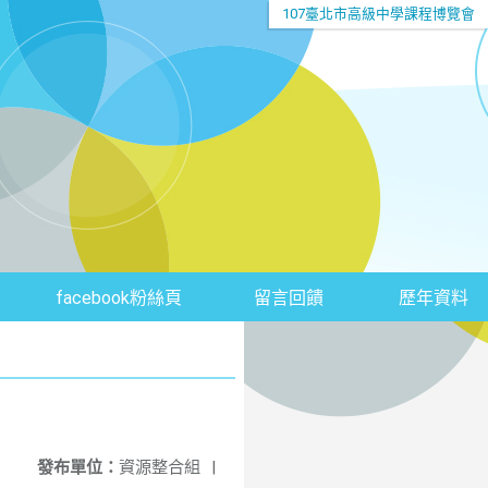
107臺北市高級中學課程博覽會
facebook粉絲頁
留言回饋
歷年資料
發布單位：
資源整合組
|