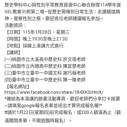
歷史學科中心與性別平等教育資源中心聯合辦理114學年度
SEL教案示例第二場—從歷史現場到日常生活：走讀楊逵精
神，覺察性別之框，歡迎各位老師踴躍報名參加~
活動資訊：
【日期】115年1月28日，星期三
【時間】晚上19:30至晚上21:30
【地點】採線上演講方式進行
【講師】
(一)桃園市立大溪高中歷史科 許文瑄老師
(二)桃園市立內壢高中歷史科 陳宜慧老師
(三)臺中市立臺中一中國文科 謝巧薇老師
(四)臺中市立臺中一中歷史科 陳一隆老師
【報名網址】
https://www.facebook.com/share/184XKSrHmX/
*連結為本演講的臉書活動專頁，歡迎老師們分享打卡按讚
~請填寫google報名表單並送出才算完成報名喔!*
❗️❗️請於1月22日(星期四)前完成報名，或200人額滿為止（額
滿關閉表單，不開放臨時報名）。