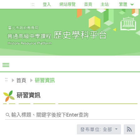
移至網頁之主要內容區位置
繁體
:::
登入
網站導覽
首頁
主站
:::
首頁
研習資訊
研習資訊
輸
入
標
發布單位: 全部
RS
題、