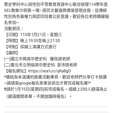
歷史學科中心與性別平等教育資源中心聯合辦理114學年度
SEL教案示例第一場—探究文藝復興價值發現自我、從傳統
性別角色看權力與認同培養公民意識，歡迎各位老師踴躍報
名參加~
活動資訊：
【日期】115年1月21日，星期三
【時間】晚上19:30至晚上21:30
【地點】採線上演講方式進行
【講師】
(一)國立中興高中歷史科 羅玫讌老師
(二)臺北市立明倫高中歷史科 習沛祺老師
【報名網址】https://reurl.cc/qKa8gD
*連結為本演講的臉書活動專頁，歡迎老師們分享打卡按讚
~請填寫google報名表單並送出才算完成報名喔!*
❗️❗️請於1月15日(星期四)前完成報名，或線上200人額滿為止
（額滿關閉表單，不開放臨時報名）。