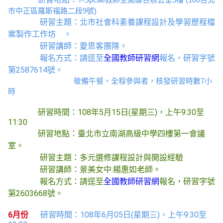
市中正區羅斯福路二段9號)
研習主題：北
市社會科素養課程設計及學習歷程檔
案製作工作坊
。
研習講師：
愛思客團隊
。
報名方式：請逕至
全國教師研習網
報名，研習字號
第2587614
號。
敬備午餐，全程參與者，核發研習時數7小
時
研習時間
：108年5月15日(星期三)，上午9:30至
11:30
研習地點：臺北市立南湖高級中學四樓第一會議
室。
研習主題：
多元選修課程設計與開設經驗
研習講師：
景美女中:楊惠如老師
。
報名方式：請逕至
全國教師研習網
報名，研習字號
第
2603668
號。
6月份
研習時間
：108年6月05日(星期三)，上午9:30至