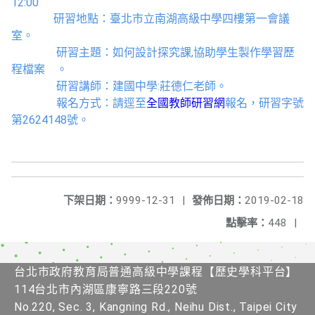
12:00
研習地點：臺北市立南湖高級中學四樓第一會議
室。
研習主題：
如何設計探究課,協助學生製作學習歷
程檔案
。
研習講師：
建國中學:莊德仁老師
。
報名方式：請逕至
全國教師研習網
報名，研習字號
第
2624148
號。
下架日期：
9999-12-31
|
發佈日期：
2019-02-18
點擊率：
448
|
台北市政府教育局普通高級中學課程【歷史學科平台】
114台北市內湖區康寧路三段220號
No.220, Sec. 3, Kangning Rd., Neihu Dist., Taipei City