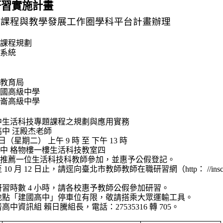
研習實施計畫
中課程與教學發展工作圈學科平台計畫辦理
課程規劃
系統
教育局
國高級中學
崙高級中學
中生活科技專題課程之規劃與應用實務 
高中 汪殿杰老師
6 日（星期二） 上午 9 時 至 下午 13 時 
中 格物樓一樓生活科技教室四 
推薦一位生活科技科教師參加，並惠予公假登記。 
月 12 日止，請逕向臺北市教師教師在職研習網（http： //insc.tp.edu.
習時數 4 小時，請各校惠予教師公假參加研習。 
地點「建國高中」停車位有限，敬請搭乘大眾運輸工具。 
中資訊組 賴日騰組長，電話：27535316 轉 705。 