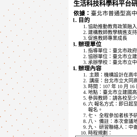
生活科技科學科平台
依據：
臺北市普通型高
目的
協助推動教育政策融入
建構教師教學精進支持
促進教師專業成長
辦理單位
指導單位：臺北市政府
協辦單位：臺北市立建
承辦學校：臺北市立中
辦理內容
 主題：機構設計在高
 講座：台北市立大同
時間：107 年 10 月 1
地點：臺北市立建國高
參與教師：請各校至少
六 報名方式：即日起至 10 
報名。 
七、 全程參加者核予研
八、 備註：本次會議
九、 研習聯絡人：中崙高
時程規劃：