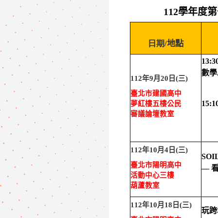
112學年度
日期
/地點
13:3
數學
112
年
9
月
20
日
(
三
)
臺北市建國高中
15:1
夢紅樓五樓公民
審議論壇教室
112
年
10
月
4
日
(
三
)
SOI
臺北市陽明高中
—
活動中心三樓
葫蘆教室
112
年
10
月
18
日
(
三
)
玩跨