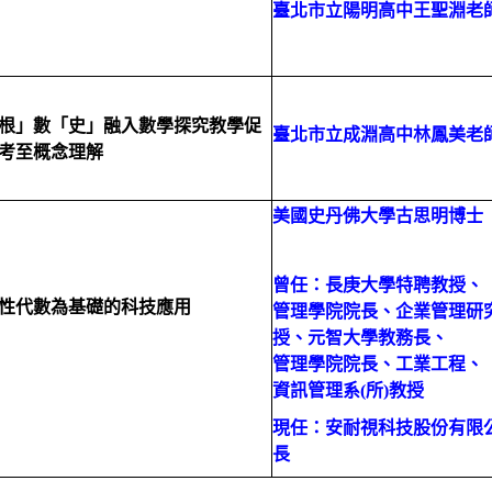
臺北市立陽明高中
王聖淵老
根」數「史」融入數學探究教學促
臺北市
立成淵高中
林鳳美老
考至概念理解
美國史丹佛大學
古思明博士
曾任：長庚大學特聘教授、
性代數為基礎的科技應用
管理學院院長、企業管理研
授、元智大學教務長、
管理學院院長、工業工程、
資訊管理系
(
所
)
教授
現任：安耐視科技股份有限
長