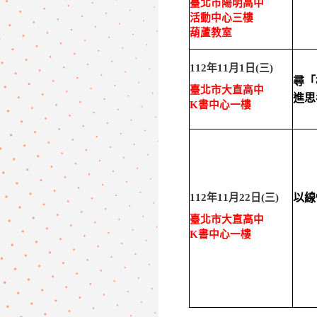
臺北市陽明高中
活動中心三樓
葫蘆教室
112
年
11
月
1
日
(
三
)
尋「
臺北市大直高中
進思
K
書中心一樓
112
年
11
月
22
日
(
三
)
以線
臺北市大直高中
K
書中心一樓