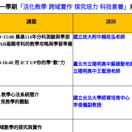
第一學期
「活化教學
´
跨域實作
´
探究培力
´
科技素養」
講題
講師
0~15:00
奠基
114
年分科測驗與學測
國立政大附中
賴政泓老師
AB
兩類考科的教學攻略與學習準備
0-16:40
用
ICT UP
你的學
”
數
”
力
臺北市立陽明高中
蘇順聖老
立陽明高中
王聖淵老師
L
教學心法系統簡介
國立台北大學師資培育中心
看見教學的觀點
李俊儀副教授
域數學的探究與實作