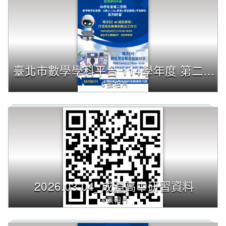
字
後
按
下
Enter
查
臺北市數學學科平台 114學年度 第二學期 研習活動 宣傳海報
詢，
6張相片
下
方
內
容
將
改
變
2026.03.04_成淵高中研習資料
4張相片