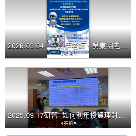
2026.03.04 _林烱伊老師、吳東明老師_成淵高中_AI 賦能實務：打造高效教師的數位工作力暨數位學習教案經驗分享
5張相片
2025.09.17研習_如何利用投資理財的多元選修課 製作學習歷程檔案(臺北市立陽明高中 王聖淵老師)
4張相片