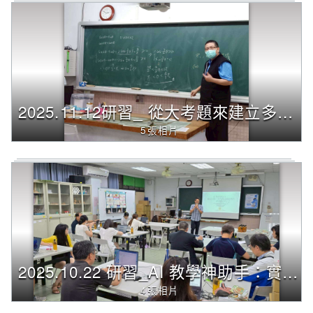
2025.11.12研習_ 從大考題來建立多重表徵連結與命題(桃園市立楊梅高中 許技江老師)
5張相片
2025.10.22 研習_AI 教學神助手：實現互動、 探究與因材施教的夢想課堂(臺北市立建國高中 林烱伊老師)
4張相片