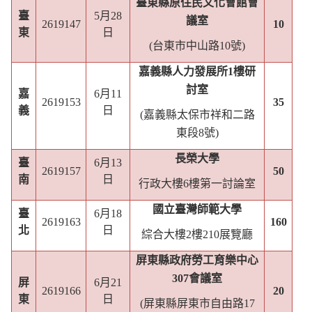
臺東縣原住民文化會館會
臺
5
月
28
議室
2619147
10
東
日
(
台東市中山路
10
號
)
嘉義縣人力發展所
1
樓研
討室
嘉
6
月
11
2619153
35
義
日
(
嘉義縣太保市祥和二路
東段
8
號
)
長榮大學
臺
6
月
13
2619157
50
南
日
行政大樓
6
樓第一討論室
國立臺灣師範大學
臺
6
月
18
2619163
160
北
日
綜合大樓
2
樓
210
展覽廳
屏東縣政府勞工育樂中心
307
會議室
屏
6
月
21
2619166
20
東
日
(
屏東縣屏東市自由路
17