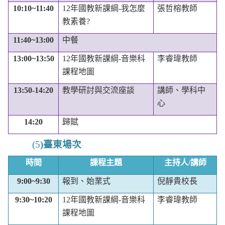
10:10~11:40
12
年國教新課綱
-
我怎麼
張哲榕教師
教素養
?
11:40~13:00
中餐
13:00~13:50
12
年國教新課綱
-
音樂科
李睿瑋教師
課程地圖
13:50-14:20
教學研討與交流座談
講師、學科中
心
14:20
歸賦
(5
)
臺東場次
時間
課程主題
主持人
/
講師
9:00~9:30
報到、始業式
倪靜貴校長
9:30~10:20
12
年國教新課綱
-
音樂科
李睿瑋教師
課程地圖