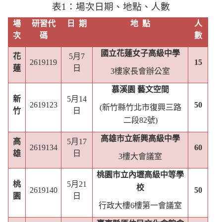
表
1
：場次日期、地點、人數
場
研習代
日
期
地
點
人
次
碼
數
國立花蓮女子高級中學
花
5
月
7
2619119
15
蓮
日
3
樓家長會辦公室
慕溪園 藝文空間
新
5
月
14
2619123
50
(
新竹縣竹北市復興三路
竹
日
二段
82
號
)
高雄市立新興高級中學
高
5
月
17
2619134
60
雄
日
3
樓大會議室
桃園市立內壢高級中等學
桃
5
月
21
校
2619140
50
園
日
行政大樓
6
樓第一會議室