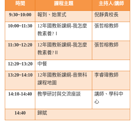
時間
課程主題
主持人
/
講師
9:30~10:00
報到、始業式
倪靜貴校長
10:00~11:30
12
年國教新課綱
-
我怎麼
張哲榕教師
教素養
?
Ⅰ
11:30~12:20
12
年國教新課綱
-
我怎麼
張哲榕教師
教素養
?
Ⅱ
12:20~13:20
中餐
13:20~14:10
12
年國教新課綱
-
音樂科
李睿瑋教師
課程地圖
14:10-14:40
教學研討與交流座談
講師、學科中
心
14:40
歸賦