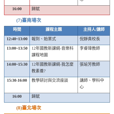
16:00
歸賦
(7)
臺南場次
時間
課程主題
主持人
/
講師
12:40~13:00
報到、始業式
倪靜貴校長
13:00~13:50
12
年國教新課綱
-
音樂科
李睿瑋教師
課程地圖
14:00~15:30
12
年國教新課綱
-
我怎麼
張瑜芳教師
教素養
?
15:30-16:00
教學研討與交流座談
講師、學科中
心
16:00
歸賦
(8)
臺北場次