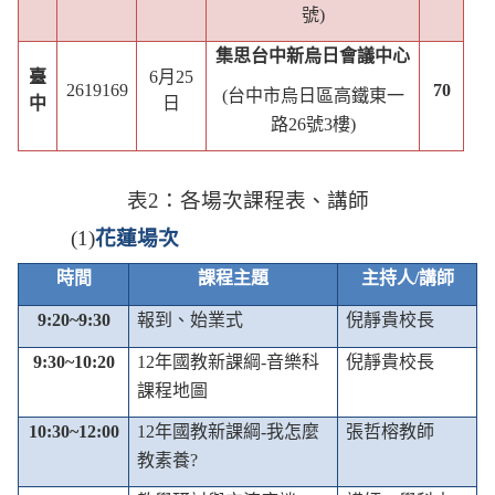
號
)
集思台中新烏日會議中心
臺
6
月
25
2619169
70
(
台中市烏日區高鐵東一
中
日
路
26
號
3
樓
)
表
2
：各場次課程表、講師
(1)
花蓮場次
時間
課程主題
主持人
/
講師
9:20~9:30
報到、始業式
倪靜貴校長
9:30~10:20
12
年國教新課綱
-
音樂科
倪靜貴校長
課程地圖
10:30~12:00
12
年國教新課綱
-
我怎麼
張哲榕教師
教素養
?