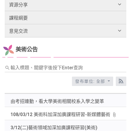
資源分享
課程綱要
意見交流
美術公告
輸
入
標
發布單位: 全部
RS
題、
關
由考招連動，看大學美術相關校系入學之變革
鍵
字
108/03/12 美術科加深加廣課程研習-新媒體藝術
後
按
3/12(二)藝術領域加深加廣課程研習(美術)
下