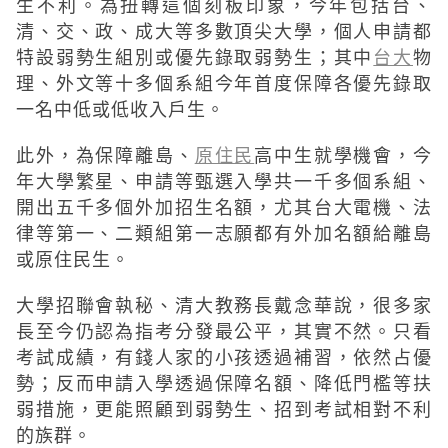
生不利。為扭轉這個刻板印象，今年包括台、
清、交、政、成大等多數頂尖大學，個人申請都
特設弱勢生組別或優先錄取弱勢生；其中
台大
物
理、外文等十多個系組今年首度保障各優先錄取
一名中低或低收入戶生。
此外，為保障離島、
原住民
高中生就學機會，今
年大學繁星、申請等甄選入學共一千多個系組、
開出五千多個外加招生名額，尤其台大電機、法
律等第一、二類組第一志願都有外加名額給離島
或原住民生。
大學招聯會執秘、清大教務長戴念華說，很多家
長至今仍認為指考分發最公平，其實不然。只看
考試成績，有錢人家的小孩透過補習，依然占優
勢；反而申請入學透過保障名額、降低門檻等扶
弱措施，更能照顧到弱勢生、招到考試相對不利
的族群。