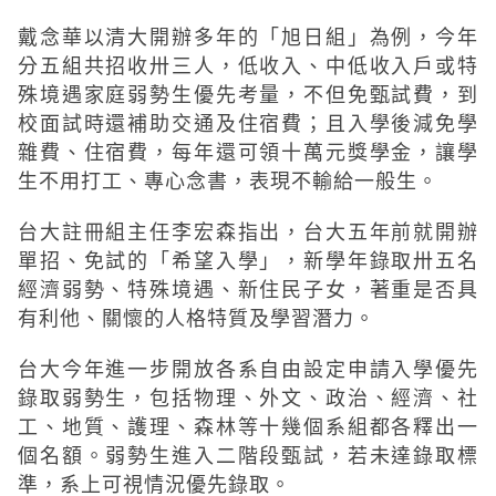
戴念華以清大開辦多年的「旭日組」為例，今年
分五組共招收卅三人，低收入、中低收入戶或特
殊境遇家庭弱勢生優先考量，不但免甄試費，到
校面試時還補助交通及住宿費；且入學後減免學
雜費、住宿費，每年還可領十萬元獎學金，讓學
生不用打工、專心念書，表現不輸給一般生。
台大註冊組主任李宏森指出，台大五年前就開辦
單招、免試的「希望入學」，新學年錄取卅五名
經濟弱勢、特殊境遇、新住民子女，著重是否具
有利他、關懷的人格特質及學習潛力。
台大今年進一步開放各系自由設定申請入學優先
錄取弱勢生，包括物理、外文、政治、經濟、社
工、地質、護理、森林等十幾個系組都各釋出一
個名額。弱勢生進入二階段甄試，若未達錄取標
準，系上可視情況優先錄取。