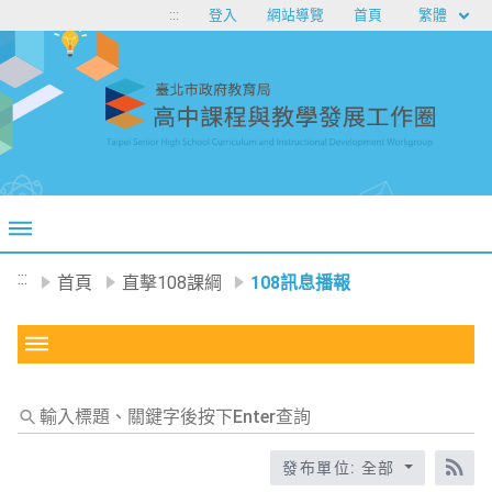
移至網頁之主要內容區位置
繁體
:::
登入
網站導覽
首頁
:::
首頁
直擊108課綱
108訊息播報
輸
入
標
發布單位: 全部
RS
題、