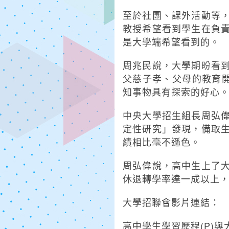
至於社團、課外活動等
教授希望看到學生在負
是大學端希望看到的。
周兆民說，大學期盼看
父慈子孝、父母的教育開
知事物具有探索的好心
中央大學招生組長周弘
定性研究」發現，備取
績相比毫不遜色。
周弘偉說，高中生上了
休退轉學率達一成以上
大學招聯會影片連結：
高中學生學習歷程(P)與