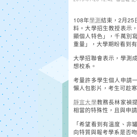
108年
學測
結束，2月2
料。大學招生教授表示
顯個人特色」，千萬別
重量」，大學期盼看到
大學招聯會表示，學測
想校系。
考量許多學生個人申請
懶人包影片，考生可趁
靜宜大學
教務長林家禎
相當的特殊性，且與申
「希望看到有溫度、非
向特質與報考學系是否