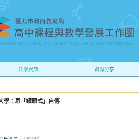
升學寶典
資源分享
 大學：忌「罐頭式」自傳
者
吳佩旻
╱即時報導