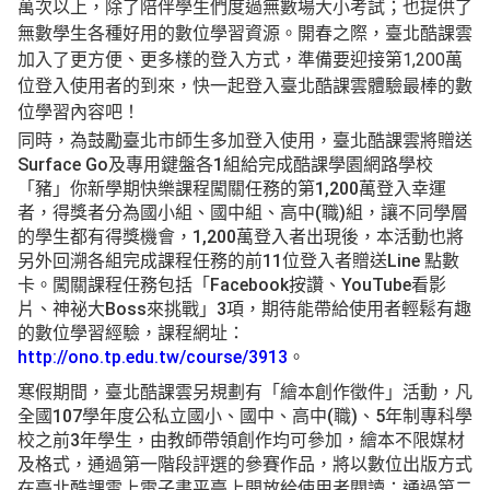
萬次以上，除了陪伴學生們度過無數場大小考試；也提供了
無數學生各種好用的數位學習資源。開春之際，臺北酷課雲
加入了更方便、更多樣的登入方式，準備要迎接第1,200萬
位登入使用者的到來，快一起登入臺北酷課雲體驗最棒的數
位學習內容吧！
同時，為鼓勵臺北市師生多加登入使用，臺北酷課雲將贈送
Surface Go及專用鍵盤各1組給完成酷課學園網路學校
「豬」你新學期快樂課程闖關任務的第1,200萬登入幸運
者，得獎者分為國小組、國中組、高中(職)組，讓不同學層
的學生都有得獎機會，1,200萬登入者出現後，本活動也將
另外回溯各組完成課程任務的前11位登入者贈送Line 點數
卡。闖關課程任務包括「Facebook按讚、YouTube看影
片、神祕大Boss來挑戰」3項，期待能帶給使用者輕鬆有趣
的數位學習經驗，課程網址：
http://ono.tp.edu.tw/course/3913
。
寒假期間，臺北酷課雲另規劃有「繪本創作徵件」活動，凡
全國107學年度公私立國小、國中、高中(職)、5年制專科學
校之前3年學生，由教師帶領創作均可參加，繪本不限媒材
及格式，通過第一階段評選的參賽作品，將以數位出版方式
在臺北酷課雲上電子書平臺上開放給使用者閱讀；通過第二