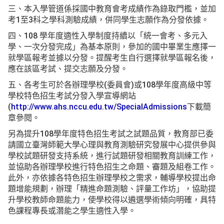
三、本入學管道係採國中教育會考成績作為錄取門檻，並加
考1至3科之學科測驗成績，併同學生志願作為分發依據。
四、108 學年度適性入學制度持續以「統一會考、多元入
學、一次分發完成」為基本原則，參加的國中畢業生應擇一
就學區報考並據以分發。提醒考生自行選擇就學區報名後，
應在該區考試、提交志願及分發。
五、各考生可於各辦理學校(委員會)或108學年度高級中等
學校特色招生考試分發入學宣導網站
(
http://www.ahs.nccu.edu.tw/SpecialAdmissions
下載簡
章參閱。
另為提升108學年度特色招生考試之試題品質，教育部已委
請國立臺灣師範大學心理與教育測驗研究發展中心提供參與
學校試題研發支持系統，進行試題研發相關教育訓練工作，
並協助各辦理學校進行特色招生之命題、審題及組卷工作。
此外，亦依據各特色招生辦理學校之需求，輔導學校提出命
題增能規劃，辦理「精進命題測驗、評量工作坊」，協助提
升學校教師命題能力，使學校得以遴選學術傾向明確，具特
色課程專長或潛能之學生適性入學。