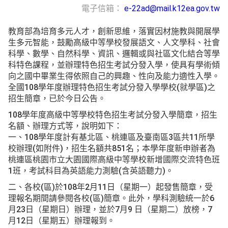
電子信箱：
e-22ad@mail.k12ea.gov.tw
教育部為培育多元人才，創新思維，落實因材施教與開展學
生多元智能，鼓勵高級中等學校發展語文、人文學科、社會
科學、數學、自然科學、資訊、邏輯或與社區文化結合等學
科特色課程，並辦理特色招生考試分發入學，使具有學術傾
向之國中畢業生得依照自己的興趣、性向及能力適性入學。
全國108學年度辦理特色招生考試分發入學學校(就學區)之
招生簡章，已於今日公告。
108學年度高級中等學校特色招生考試分發入學簡章，招生
名額、辦理方式等，說明如下：
一、108學年度計有基北區、桃連區及臺南區3區共11所學
校辦理(如附件)，招生名額共851名；本學年度新申辦者為
桃連區桃園市立大園國際高級中等學校新增國際交流特色班
1班，考試科目為英語能力測驗(含英語聽力)。
二、各校(區)於108年2月11日（星期一）起發售簡章，受
理報名期間請參閱各校(區)簡章。此外，學科測驗統一於6
月23日（星期日）辦理，並於7月9 日（星期二）放榜，7
月12日（星期五）辦理報到。