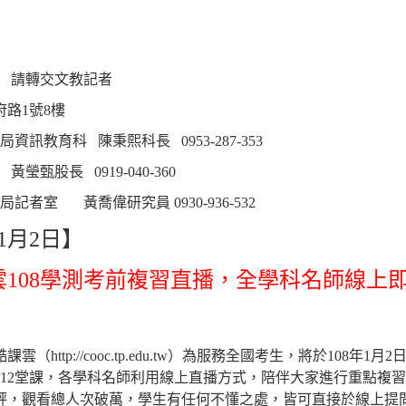
請轉交文教記者
府路
1
號
8
樓
局資訊教育科
陳秉熙科長
0953-287-353
黃瑩甄股長
0919-040-360
局記者室
黃喬偉研究員
0930-936-532
1
月
2
日】
雲
108
學測考前複習直播，全學科名師線上
酷課雲（
http://cooc.tp.edu.tw
）為服務全國考生，將於
108
年
1
月
2
12
堂課，各學科名師利用線上直播方式，陪伴大家進行重點複習
評，觀看總人次破萬，學生有任何不懂之處，皆可直接於線上提