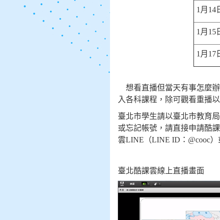
1
月
14
1
月
15
1
月
17
想看直播但當天有事怎麼辦
入各科課程，除可觀看重播以
臺北市學生請以臺北市教育局
或忘記帳號，請直接申請酷課
雲
LINE
（
LINE ID
：
@cooc
）
臺北酷課雲線上直播畫面