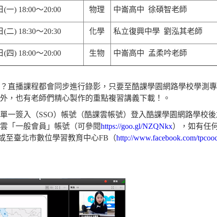
日
(
一
) 18:00
～
20:00
物理
中崙高中 徐碩智老師
日
(
二
) 18:30
～
20:30
化學
私立復興中學 劉泓其老師
日
(
四
) 18:00
～
20:00
生物
中崙高中 孟柔吟老師
？直播課程都會同步進行錄影，只要至酷課學園網路學校學測專
外，也有老師們精心製作的重點複習講義下載！。
單一簽入（
SSO
）帳號（酷課雲帳號）登入酷課學園網路學校後
雲「一般會員」帳號（可參閱
https://goo.gl/NZQNkx
），如有任
或至臺北市數位學習教育中心
FB
（
http://www.facebook.com/tpcooc