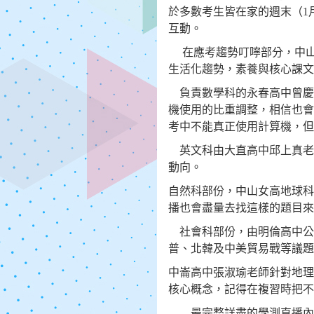
於多數考生皆在家的週末（
1
互動。
在應考趨勢叮嚀部分，中
生活化趨勢，素養與核心課文
負責數學科的永春高中曾慶
機使用的比重調整，相信也會
考中不能真正使用計算機，但
英文科由大直高中邱上真老
動向。
自然科部份，中山女高地球科
播也會盡量去找這樣的題目
社會科部份，由明倫高中公
普、北韓及中美貿易戰等議題
中崙高中張淑瑜老師針對地理
核心概念，記得在複習時把不
最完整詳盡的學測直播內容