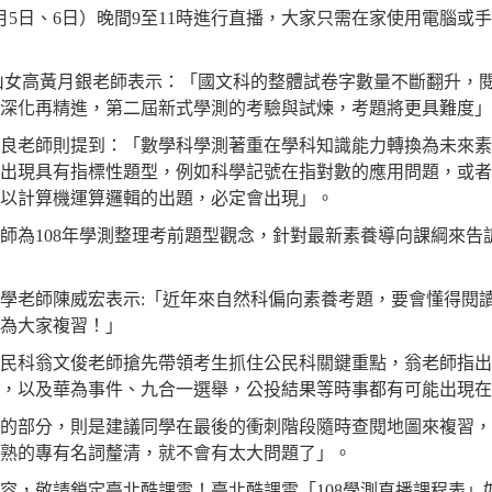
月
5
日、
6
日）晚間
9
至
11
時進行直播，大家只需在家使用電腦或手
山女高黃月銀老師表示：「國文科的整體試卷字數量不斷翻升，
深化再精進，第二屆新式學測的考驗與試煉，考題將更具難度」
良老師則提到：「數學科學測著重在學科知識能力轉換為未來素
出現具有指標性題型，例如科學記號在指對數的應用問題，或者
以計算機運算邏輯的出題，必定會出現」。
師為
108
年學測整理考前題型觀念，針對最新素養導向課綱來告
學老師陳威宏表示
:
「近年來自然科偏向素養考題，要會懂得閱
來為大家複習！」
民科翁文俊老師搶先帶領考生抓住公民科關鍵重點，翁老師指出
，以及華為事件、九合一選舉，公投結果等時事都有可能出現在
的部分，則是建議同學在最後的衝刺階段隨時查閱地圖來複習，
熟的專有名詞釐清，就不會有太大問題了」。
，敬請鎖定臺北酷課雲！臺北酷課雲「
108
學測直播課程表」