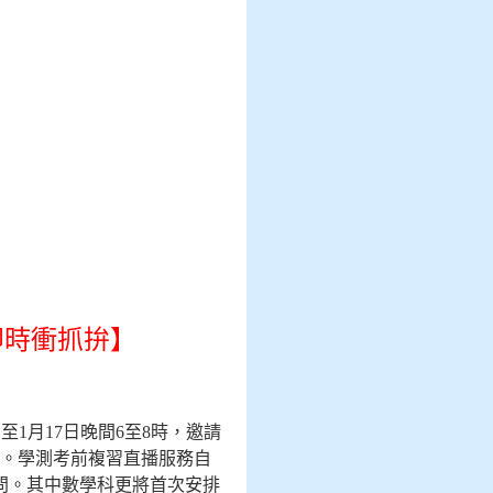
即時衝抓拚】
日至
1
月
17
日晚間
6
至
8
時，邀請
。學測考前複習直播服務自
問。其中數學科更將首次安排