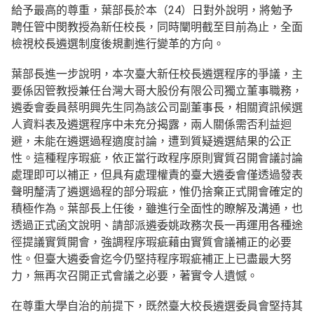
給予最高的尊重，葉部長於本（24）日對外說明，將勉予
聘任管中閔教授為新任校長，同時闡明截至目前為止，全面
檢視校長遴選制度後規劃進行變革的方向。
葉部長進一步說明，本次臺大新任校長遴選程序的爭議，主
要係因管教授兼任台灣大哥大股份有限公司獨立董事職務，
遴委會委員蔡明興先生同為該公司副董事長，相關資訊候選
人資料表及遴選程序中未充分揭露，兩人關係需否利益迴
避，未能在遴選過程適度討論，遭到質疑遴選結果的公正
性。這種程序瑕疵，依正當行政程序原則實質召開會議討論
處理即可以補正，但具有處理權責的臺大遴委會僅透過發表
聲明釐清了遴選過程的部分瑕疵，惟仍捨棄正式開會確定的
積極作為。葉部長上任後，雖進行全面性的瞭解及溝通，也
透過正式函文說明、請部派遴委姚政務次長一再運用各種途
徑提議實質開會，強調程序瑕疵藉由實質會議補正的必要
性。但臺大遴委會迄今仍堅持程序瑕疵補正上已盡最大努
力，無再次召開正式會議之必要，著實令人遺憾。
在尊重大學自治的前提下，既然臺大校長遴選委員會堅持其