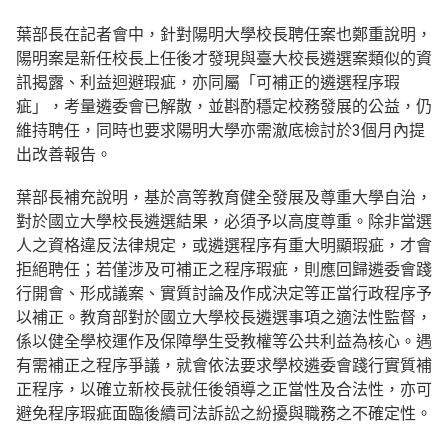
葉部長在記者會中，針對陽明大學校長聘任案也鄭重說明，
陽明案是新任校長上任後才發現與臺大校長遴選案類似的資
訊揭露、利益迴避瑕疵，亦同屬「可補正的遴選程序瑕
疵」，考量遴委會已解散，並斟酌穩定校務發展的公益，仍
維持聘任，同時也要求陽明大學亦需澈底檢討於3個月內提
出改善報告。
葉部長補充說明，基於高等教育健全發展及尊重大學自治，
對於國立大學校長遴選結果，必須予以高度尊重。除非當選
人之資格違反法律規定，或遴選程序有重大明顯瑕疵，才會
拒絕聘任；若僅涉及可補正之程序瑕疵，則應回歸遴委會踐
行開會、形成議案、實質討論及作成決定等正當行政程序予
以補正。教育部對於國立大學校長遴選事項之適法性監督，
係以健全學校運作及保障學生受教權等公共利益為核心。遇
有需補正之程序爭議，就會依法要求學校遴委會踐行實質補
正程序，以確立新校長就任後領導之正當性及合法性，亦可
避免程序瑕疵面臨後續司法訴訟之紛擾與職務之不確定性。