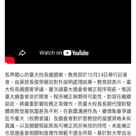
各界關心的臺大校長遴選案，教育部於12月24日舉行記者
會，由葉部長俊榮親自對外說明處理結果。教育部表示，臺
大校長遴選案爭議，屢次請臺大遴委會補正程序瑕疵，惟因
臺大遴委會怠於開會，程序補正無期待可能性，如容任繼續
延宕，將嚴重影響校務正常運作，而臺大校長長期代理對整
體高教發展氛圍甚為不利，在窮盡溝通作為，審慎衡量爭議
迄今臺大（校務會議）及遴委會對於管教授的當選資格未有
異議，以及關鍵瑕疵既為可補正而非無效的特性，未能補正
也是遴委會相關制度運作規範不健全所致。基於對大學自治