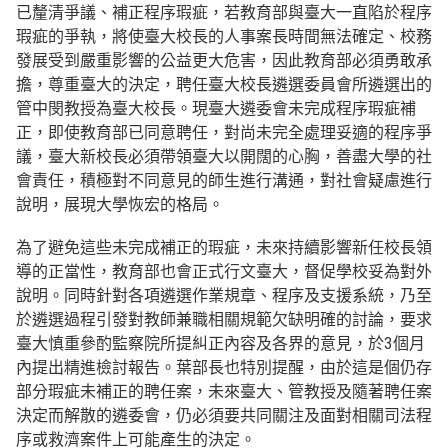
已釐清爭議、補正程序瑕疵，若教育部與臺大一直陷於程序
瑕疵的爭執，將使臺大校長的人事案長時間無法確定、校務
發展受到嚴重影響的公益更大危害，因此教育部必須勇敢承
擔，尊重臺大的決定，聘任臺大校長遴選委員會所遴選出的
管中閔教授為臺大校長。現臺大遴委會未完成程序瑕疵補
正，即使教育部已同意聘任，對尚未完全處理妥適的程序爭
議，臺大新校長必須帶領臺大以開闊的心胸，善盡大學的社
會責任，積極對不同意見的師生進行溝通，對社會疑慮進行
說明，展現大學恢宏的格局。
為了避免這些未完成補正的瑕疵，未來持續影響新任校長領
導的正當性，教育部也會正式行文臺大，督促學校妥為對外
說明。同時針對各項遴選作業規章、程序及支援系統，乃至
於遴選過程引發對教師兼職相關規範欠缺明確的討論，要求
臺大慎重參酌監察院所提糾正內容及各界的意見，於3個月
內提出精進檢討報告。葉部長也特別提醒，由於這是個仍存
部分瑕疵未補正的聘任案，未來臺大、管教授及隨著聘任案
決定而解散的遴委會，仍必須要共同關注及面對相關司法程
序或救濟案件上可能產生的決定。