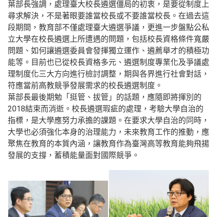
葉部長強調，處理臺大校長遴選僵局的初衷，是要從制度上
尋求解決，不是著眼要誰當校長或不要誰當校長。在過去這
段期間，教育部不僅處理臺大遴選爭議，更進一步盤點公私
立大學在校長遴選上所遭遇的問題，包括校長資格條件寬嚴
問題、如何讓遴選委員會發揮獨立運作、遴薦舉才的積極功
能等。目前也已從校長資格多元、遴選制度專業化及爭議處
理制度化三大方向進行檢討調整，期與各界進行社會對話，
符應當前高教競爭發展需求的校長遴選制度。
葉部長最後期勉「挺管、拔管」的話題，應隨即將揮別的
2018結束而消逝。校長遴選瑕疵的處理，考驗大學自治的
指標，是大學應努力承擔的課題。在要求大學自治的同時，
大學也必須強化本身的治理能力，未來教育工作的推動，應
聚焦在教育的本質內涵，讓教育作為臺灣高等教育能夠飛揚
發展的支撐，蓄積能量面對國際競爭。