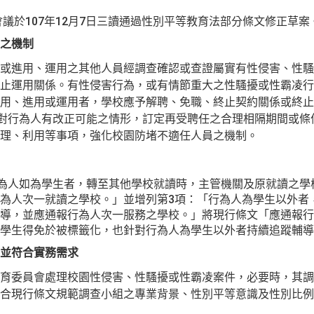
會議於107年12月7日三讀通過性別平等教育法部分條文修正草
之機制
或進用、運用之其他人員經調查確認或查證屬實有性侵害、性騷
止運用關係。有性侵害行為，或有情節重大之性騷擾或性霸凌行
用、進用或運用者，學校應予解聘、免職、終止契約關係或終止
針對行為人有改正可能之情形，訂定再受聘任之合理相隔期間或條
理、利用等事項，強化校園防堵不適任人員之機制。
行為人如為學生者，轉至其他學校就讀時，主管機關及原就讀之學
為人次一就讀之學校。」並增列第3項：「行為人為學生以外者
導，並應通報行為人次一服務之學校。」將現行條文「應通報行
學生得免於被標籤化，也針對行為人為學生以外者持續追蹤輔導
並符合實務需求
育委員會處理校園性侵害、性騷擾或性霸凌案件，必要時，其調
合現行條文規範調查小組之專業背景、性別平等意識及性別比例