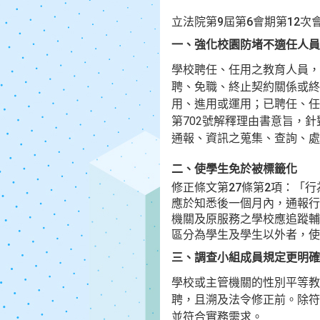
立法院第9屆第6會期第12次
一、強化校園防堵不適任人員
學校聘任、任用之教育人員，
聘、免職、終止契約關係或終
用、進用或運用；已聘任、任
第702號解釋理由書意旨，
通報、資訊之蒐集、查詢、處
二、使學生免於被標籤化
修正條文第27條第2項：「
應於知悉後一個月內，通報行
機關及原服務之學校應追蹤輔
區分為學生及學生以外者，使
三、調查小組成員規定更明確
學校或主管機關的性別平等教
聘，且溯及法令修正前。除符
並符合實務需求。