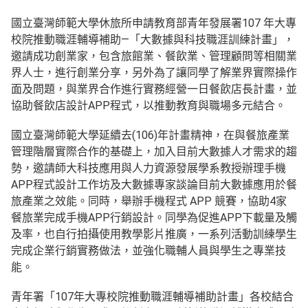
國立臺灣師範大學休旅所申請教育部青年發展署107 年大專
校院推動職涯輔導補助—「大數據與科技職涯訓練計畫」，
邀請成功創業家，包含旅館業、餐飲業、管理顧問等相關業
界人士，進行創業分享，另外為了讓同學了解業界實際操作
面及問題，與業界合作進行實務經營一日餐飲店長計畫，並
協助餐飲店設計APP程式，以推動教育與職場多元結合。
國立臺灣師範大學延續去(106)年計畫精神，在與餐旅產業
管理階層實際合作的基礎上，加入目前大數據人才需求的趨
勢，邀請師大科技應用與人力資源發展學系教授辦理手機
APP程式設計工作坊及大數據專家談論目前大數據應用於餐
旅產業之效能。同時，舉辦手機程式 APP 競賽，協助4家
餐旅業完成手機APP行銷設計。同學為促進APP下載量及觸
及率，也自行拍攝使用教學影片推廣，一系列活動訓練學生
完成企業行銷實務做法，並強化職輔人員與學生之專業技
能。
青年署「107年大專校院推動職涯輔導補助計畫」各校結合