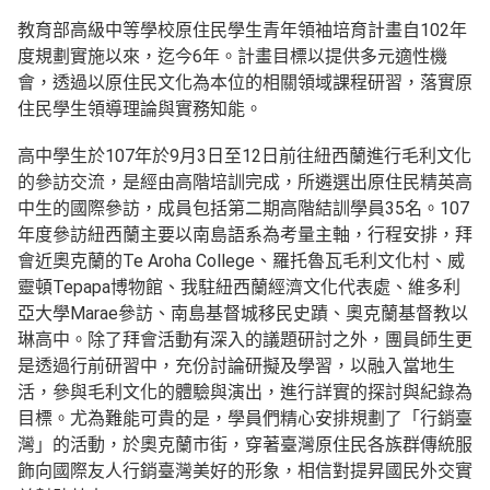
教育部高級中等學校原住民學生青年領袖培育計畫自102年
度規劃實施以來，迄今6年。計畫目標以提供多元適性機
會，透過以原住民文化為本位的相關領域課程研習，落實原
住民學生領導理論與實務知能。
高中學生於107年於9月3日至12日前往紐西蘭進行毛利文化
的參訪交流，是經由高階培訓完成，所遴選出原住民精英高
中生的國際參訪，成員包括第二期高階結訓學員35名。107
年度參訪紐西蘭主要以南島語系為考量主軸，行程安排，拜
會近奧克蘭的Te Aroha College、羅托魯瓦毛利文化村、威
靈頓Tepapa博物館、我駐紐西蘭經濟文化代表處、維多利
亞大學Marae參訪、南島基督城移民史蹟、奧克蘭基督教以
琳高中。除了拜會活動有深入的議題研討之外，團員師生更
是透過行前研習中，充份討論研擬及學習，以融入當地生
活，參與毛利文化的體驗與演出，進行詳實的探討與紀錄為
目標。尤為難能可貴的是，學員們精心安排規劃了「行銷臺
灣」的活動，於奧克蘭市街，穿著臺灣原住民各族群傳統服
飾向國際友人行銷臺灣美好的形象，相信對提昇國民外交實