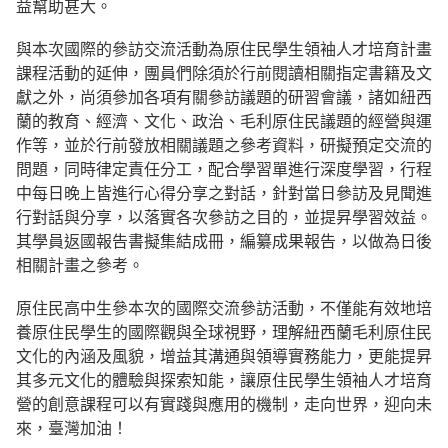
益幫助甚大。
與本次國際的參訪交流活動為原住民學生領袖人才培育計畫
課程活動的延伸，團員們除須於行前閱讀相關指定書籍及文
獻之外，尚須參加各項有關參訪議題的研習會議，諸如紐西
蘭的教育、經濟、文化、政治、毛利原住民議題的經營與運
作等，並於行前發放相關議題之參考資料，研擬預定交流的
問題，同時律定責任分工，配合學習單進行深度學習，行程
中每日晚上皆進行心得分享之對話，針對當日參訪及見聞進
行對話與分享，以落實各次參訪之目的，並提昇學習效益。
其學員返國報告書擬集結成冊，編纂成果報告，以做為日後
相關計畫之參考。
原住民高中生參本次的國際交流參訪活動，不僅能有效地培
養原住民學生的國際觀與全球視野，理解紐西蘭毛利原住民
文化的內涵及風貌，增益其溝通與領導實務能力，更能提昇
其多元文化的體驗與探索知能，讓原住民學生領袖人才培育
營的創意課程可以有實踐與應用的機制，走向世界，迎向未
來，臺灣加油！