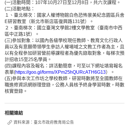
(一)活動時間：107年10月27日至12月8日，共六次課程。
(二)活動地點：
１、臺北梯次：國家人權博物館白色恐怖景美紀念園區兵舍
E研習教室（新北市新店區復興路131號）。
２、臺南梯次：國立臺灣文學館2樓文學教室（臺南市中西
區中正路1號）。
(三)參加對象：以國內各級學校現任教師、教育文化行政人
員以及有意願帶領學生參訪人權場域之文教工作者為主，且
以有全程參加研習營前導課程者為優先錄取對象，每梯次預
計招收15至25名學員。
(四)課程內容及報名：詳活動簡章，可至以下網址填寫報名
表單(
https://goo.gl/forms/XPm25hQURcATH6G13
）。
(五)參與本次工作坊之學校教師，研習時數將至全國教師在
職進修資訊網辦理登錄，公務人員核予終身學習時數，時數
核實登錄。
相關連結
資料來源：臺北市政府教育局公告