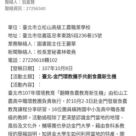
聯絡人：翁嘉聲
聯絡資訊：27256340
單位：臺北市立松山高級工農職業學校
地址：臺北市信義區忠孝東路5段236巷15號
業務聯絡人：圖書館主任王麗華
新聞聯絡人：校長室秘書林敬堯
電話：27226616轉102
【發稿日期】：107年10月8日
【活動主題】：
臺北
-
金門環教攜手共創食農新生機
【活動內容】：
臺北市107年環境教育「翻轉食農教育新生機」由松山工
農高中職環教團負責執行，於10月2-3日赴金門發展食農
教育課程分享研習，16位團員橫跨國中小及高中職各層
級的教師。活動過程除了更清楚認識金門當地的地理、
風俗及文化外，輔導團也參訪金門大學，藉由食科系教
授的簡報說明，知道金大學生如何利用當地的特產，開