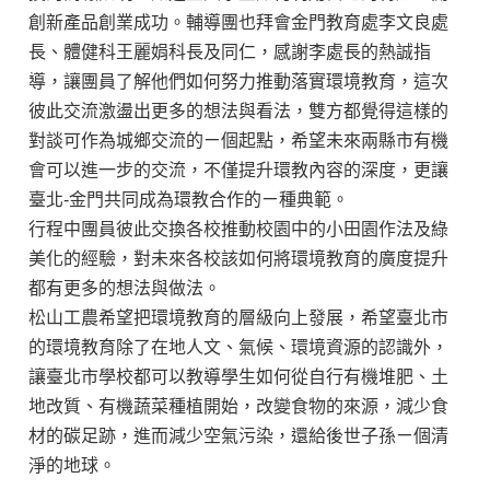
創新產品創業成功。輔導團也拜會金門教育處李文良處
長、體健科王麗娟科長及同仁，感謝李處長的熱誠指
導，讓團員了解他們如何努力推動落實環境教育，這次
彼此交流激盪出更多的想法與看法，雙方都覺得這樣的
對談可作為城鄉交流的ㄧ個起點，希望未來兩縣市有機
會可以進一步的交流，不僅提升環教內容的深度，更讓
臺北-金門共同成為環教合作的ㄧ種典範。
行程中團員彼此交換各校推動校園中的小田園作法及綠
美化的經驗，對未來各校該如何將環境教育的廣度提升
都有更多的想法與做法。
松山工農希望把環境教育的層級向上發展，希望臺北市
的環境教育除了在地人文、氣候、環境資源的認識外，
讓臺北市學校都可以教導學生如何從自行有機堆肥、土
地改質、有機蔬菜種植開始，改變食物的來源，減少食
材的碳足跡，進而減少空氣污染，還給後世子孫ㄧ個清
淨的地球。