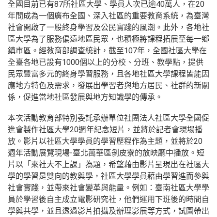
全國目前已有87所社區大學、學員人次已逾40萬人，在20
年間成為一個廣布全國、深入社區的重要教育系統，為臺灣
社會開啟了一股終身學習及公民實踐的風潮。此外，各地社
區大學為了服務偏遠地區民眾，也積極將課程拓展至每一鄉
鎮市區。經教育部調查統計，截至107年，全國社區大學在
全臺各地已設有1000個以上的分校、分班、教學點，提供
民眾豐富多元的終身學習服務，且各地社區大學課程皆能因
應地方特色及需求，發展出學習者與地方居民、社群的新關
係，促進當地社區發展與地方知識學的傳承。
本次活動教育部特別委託承辦單位社團法人社區大學全國促
進會製作社區大學20週年紀念短片，並將於記者會現場播
放。影片以社區大學學員的學習歷程作為主題，並將於20
週年活動展覽現場-臺北萬華區剝皮寮的放映廳中播放。短
片以「來社大不上課」為題，希望藉由影片呈現出在社區大
學的學習是雙向的教與學，社區大學學員藉由學習進而參與
社會實踐，並帶來社會變革與能量。例如：臺南社區大學學
員於學習後自主成立電影研究社，他們運用下班後的時間自
學與共學，並且透過影片拍攝及辦理影展等方式，試圖帶出