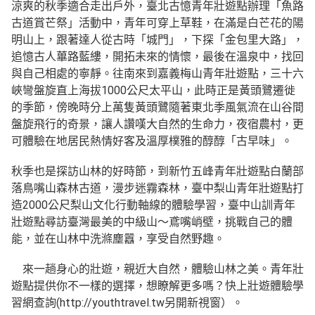
涼爽的秋季適合走出戶外，臺北古憶青年壯遊點辦理「魚路
古道賞芒祭」活動中，青年可穿上草鞋，在滿是白芒花的陽
明山上，跟著達人從古時「城門」，下探「金包里大路」，
追憶古人蓽路藍縷，開拓未來的情懷，最後在溫泉中，找回
與自己相處的寧靜。往南來到嘉義梅山青年壯遊點，三十六
峽彎盤旋直上海拔1000公尺太平山，此時正是黃頭鷺遷徙
的季節，傍晚時分上萬隻黃頭鷺隨著東北季風氣流在山谷間
盤旋飛行的奇景，讓人讚嘆大自然的生命力，夜宿農村，更
可體驗在地居民熱情好客及溫厚樸雅的醇醇「古早味」。
秋季也是探訪山林的好時節，到新竹五峰青年壯遊點白蘭部
落鳥嘴山森林古道，漫步迷霧森林，臺中梨山青年壯遊點打
造2000公尺梨山文化行動軸線的體驗學習，臺中山訓青年
壯遊點尋訪臺灣最美的中級山～鳶嘴峭壁，挑戰自己的體
能，並在山林中洗滌塵囂，享受自然野趣。
來一趟身心的壯遊，親近大自然，體驗山林之美。青年壯
遊點提供你不一樣的選擇，想瞭解更多嗎？快上壯遊體驗學
習網查詢(http://youthtravel.tw另開新視窗）。