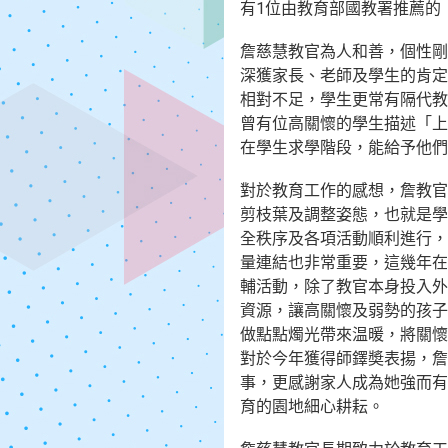
有1位由教育部國教署推薦的
詹慈慧教官為人和善，個性剛
深獲家長、老師及學生的肯定
相對不足，學生更常有隔代教
曾有位高關懷的學生描述「上
在學生求學階段，能給予他們
對於教育工作的感想，詹教官
剪枝葉及調整姿態，也就是學
全秩序及各項活動順利進行，
量連結也非常重要，這幾年在
輔活動，除了教官本身投入外
資源，讓高關懷及弱勢的孩子
做點點燭光帶來温暖，將關懷
對於今年獲得師鐸奬表揚，詹
事，更感謝家人成為她強而有
育的園地細心耕耘。