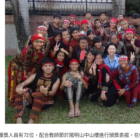
」獲獎人員有72位，配合教師節於陽明山中山樓進行頒獎表揚，