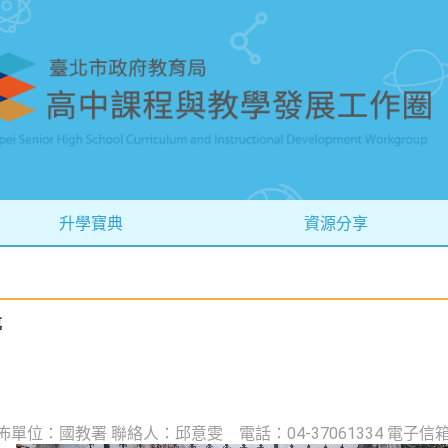
升學寶典
資源分享
導
佈單位：國教署 聯絡人：邱意雯 電話：04-37061334 電子信箱：e-321