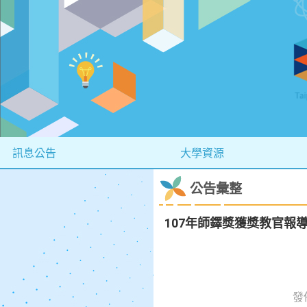
訊息公告
大學資源
公告彙整
107年師鐸獎獲獎教官報
發