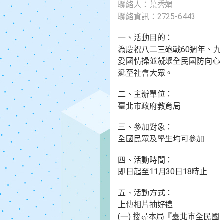
聯絡人：葉秀娟
聯絡資訊：2725-6443
一、活動目的：
為慶祝八二三砲戰60週年、
愛國情操並凝聚全民國防向心
遞至社會大眾。
二、主辦單位：
臺北市政府教育局
三、參加對象：
全國民眾及學生均可參加
四、活動時間：
即日起至11月30日18時止
五、活動方式：
上傳相片抽好禮
(一) 搜尋本局『臺北市全民國防教