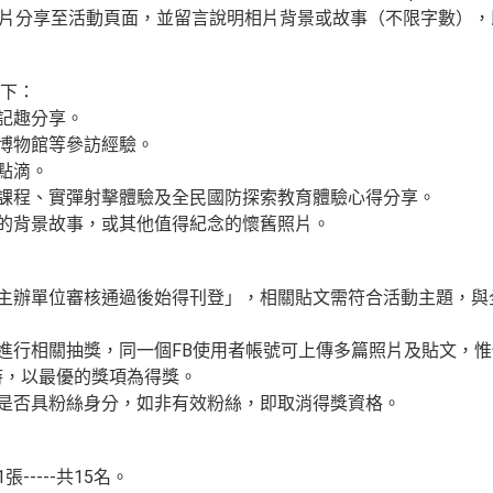
題相片分享至活動頁面，並留言說明相片背景或故事（不限字數）
下：
動記趣分享。
事博物館等參訪經驗。
點滴。
育課程、實彈射擊體驗及全民國防探索教育體驗心得分享。
操的背景故事，或其他值得紀念的懷舊照片。
經主辦單位審核通過後始得刊登」，相關貼文需符合活動主題，
》進行相關抽獎，同一個FB使用者帳號可上傳多篇照片及貼文，
時，以最優的獎項為得獎。
者是否具粉絲身分，如非有效粉絲，即取消得獎資格。
張-----共15名。