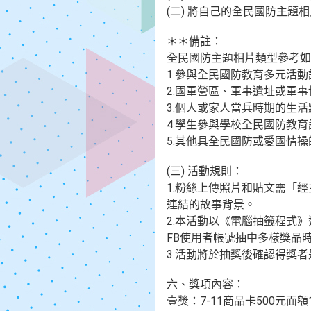
(二) 將自己的全民國防主
＊＊備註：
全民國防主題相片類型參考如
1.參與全民國防教育多元活
2.國軍營區、軍事遺址或軍
3.個人或家人當兵時期的生活
4.學生參與學校全民國防教
5.其他具全民國防或愛國情
(三) 活動規則：
1.粉絲上傳照片和貼文需「
連結的故事背景。
2.本活動以《電腦抽籤程式
FB使用者帳號抽中多樣獎品
3.活動將於抽獎後確認得獎
六、獎項內容：
壹獎：7-11商品卡500元面額1