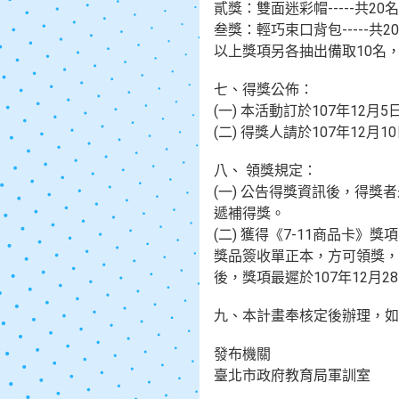
貳獎：雙面迷彩帽-----共20
叁獎：輕巧束口背包-----共2
以上獎項另各抽出備取10名
七、得獎公佈：
(一) 本活動訂於107年1
(二) 得獎人請於107年1
八、 領獎規定：
(一) 公告得獎資訊後，得獎
遞補得獎。
(二) 獲得《7-11商品卡
獎品簽收單正本，方可領獎，
後，獎項最遲於107年12月
九、本計畫奉核定後辦理，如
發布機關
臺北市政府教育局軍訓室