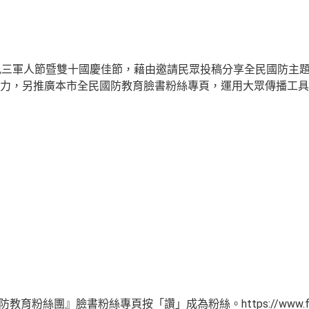
九三軍人節暨雙十國慶佳節，藉由邀請民眾投稿分享全民國防主
力，另推廣本市全民國防教育臉書粉絲專頁，運用大眾傳播工具
育粉絲團』臉書粉絲專頁按「讚」成為粉絲。https://www.faceboo