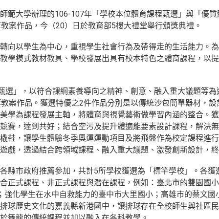
師範大學辦理的106-107年「學校本位體育課程甄選」與「優
等教案作品，今（20）日於教育部5樓大禮堂舉行頒獎典禮。
轉向以學生為中心，重視學生社會行為及帶得走的生活能力。為
教學模式教材教具、學校發展出具有校本特色之體育課程，以提
材甄選」，以符合課綱素養導向之精神、創意、融入重大議題等為
等教案作品。獲選特優之2件作品分別是以傳統沙包簡單器材，設
美學為課程發展主軸，將體育與視覺藝術做學習內涵的整合。獲
競賽，達到共好；結合空污及提升體適能要素設計課程，解決無
橇鞋，讓學生體驗冬季奧運運動項目及將飛盤作為校定課程進行
遊戲，透過結合跨領域課程、融入重大議題、激發創新設計，終
各縣市政府推薦參加，共計5所學校獲選為「標竿學校」。各獲
合正式課程、非正式課程與潛在課程，例如：臺北市的雙園國小
0%；強化學生在水中自救能力的臺中市大里國小；高雄市的蔡文
排球歷史文化的嘉義縣新港國中，讓排球存在全校師生與社區民
於舞龍的傳統課程並加以融入在各科教學。