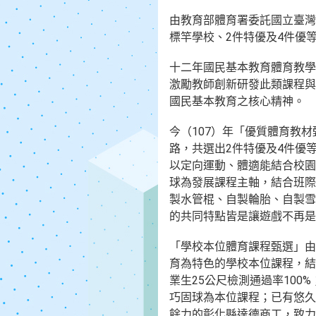
由教育部體育署委託國立臺灣
標竿學校、2件特優及4件優
十二年國民基本教育體育教學
激勵教師創新研發此類課程與
國民基本教育之核心精神。
今（107）年「優質體育教
路，共選出2件特優及4件優
以定向運動、體適能結合校園
球為發展課程主軸，結合班際
製水管棍、自製輪胎、自製雪
的共同特點皆是讓遊戲不再是
「學校本位體育課程甄選」由
育為特色的學校本位課程，結
業生25公尺檢測通過率10
巧固球為本位課程；已有悠久
餘力的彰化縣達德商工，致力