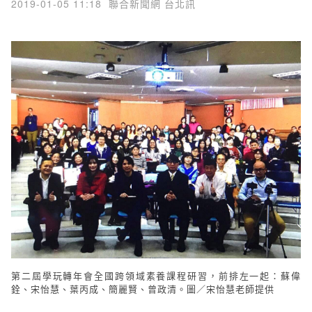
2019-01-05 11:18
聯合新聞網 台北訊
第二屆學玩轉年會全國跨領域素養課程研習，前排左一起：蘇偉
銓、宋怡慧、葉丙成、簡麗賢、曾政清。圖／宋怡慧老師提供