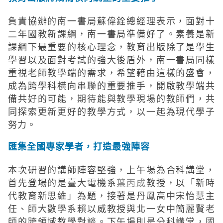
負責協辦的南一書局蘇偉銓總經理表示，面對十
二年國教新課綱，南一書局準備好了。素養是新
課綱下最重要的核心理念，教育出版除了是學生
學習以及面對考試的強大後盾外，南一書局同樣
重視老師教學端的需求，希望藉由這樣的盛會，
成為跨學科橫向串聯的重要推手，開啟教學端共
備共好的可能，期待能與教學現場的教師們，共
同探索更新更好的教學方式，以一起為現代學子
努力。
匯集全國專家學者，打造最強陣容
本次研習的講師陣容堅強，上午場為合科講堂，
首先登場的是臺大電機系
葉丙成
教授，以「新時
代教育新思維」為題，接著是丹鳳高中宋怡慧主
任、師大數學系賴以威教授與北一女中簡麗賢老
師的跨領域教學對談。下午場則是分科講堂，國