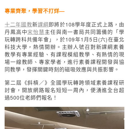
專業齊聚，學習不打烊—
十二年國教
新
課綱
即將於108學年度正式上路，由
丹鳳高中
宋怡慧
主任與南一書局共同籌備的「學
玩轉跨科共備年會」，於109年1月5日(六)在臺北
科技大學，熱情開辦。主辦人號召對新課綱素養
教學有專業經驗、有課程模組教學、有熱情的現
場一線教師、專家學者，進行素養課程開發與協
同教學，發揮關鍵時刻的磁吸效應與共振影響。
第二屆《斜槓／》全國學玩轉跨領域素養課程研
討會，開放網路報名短短一周內，便湧進全台超
過500位老師們報名！