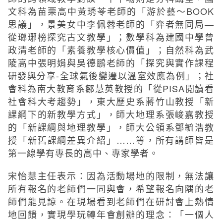
文科為苗栗高中黃琇苓老師的「游於藝～BOOK
思議」，景美女中李佩蓉老師的「弈者無同局—
從瑯琊榜探究古文教學」；數學科為建國中學曾
政清老師的「素養教學核心價值」；自然科為武
陵高中張明娟與吳德鵬老師的「探究與實作課程
研發與分享-全球氣後變遷以溫室效應為例」；社
會科為南大教育系鄒慧英教授的「從PISA閱讀看
社會科大考趨勢」，東大歷史系蔣竹山教授「新
課綱下的新教學方式」，師大地理系張峻嘉教授
的「新課綱與地理教學」，師大公領系鄧毓浩教
授「新舊課綱差異介紹」……等，所有講師皆是
第一線學有專長的高中、專家學者。
宋怡慧主任表示：因為活動場地的限制，無法讓
所有報名的老師們一同與會，希望報名向隅的老
師們能見諒。在現場看到老師們在研討會上熱情
地回饋，實現學玩轉年會創辦的理念：「一個人