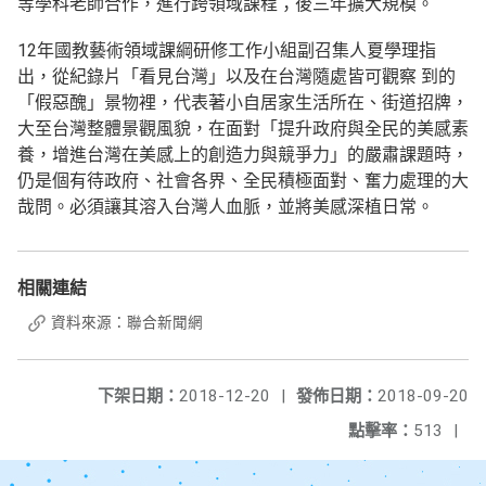
等學科老師合作，進行跨領域課程；後三年擴大規模。
12年國教藝術領域課綱研修工作小組副召集人夏學理指
出，從紀錄片「看見台灣」以及在台灣隨處皆可觀察 到的
「假惡醜」景物裡，代表著小自居家生活所在、街道招牌，
大至台灣整體景觀風貌，在面對「提升政府與全民的美感素
養，增進台灣在美感上的創造力與競爭力」的嚴肅課題時，
仍是個有待政府、社會各界、全民積極面對、奮力處理的大
哉問。必須讓其溶入台灣人血脈，並將美感深植日常。
相關連結
資料來源：聯合新聞網
下架日期：
2018-12-20
|
發佈日期：
2018-09-20
點擊率：
513
|