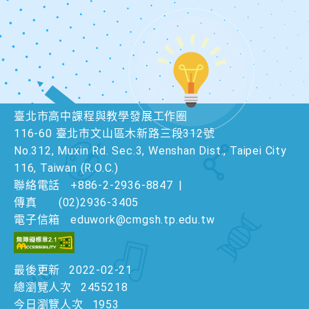
臺北市高中課程與教學發展工作圈
116-60 臺北市文山區木新路三段312號
No.312, Muxin Rd. Sec.3, Wenshan Dist., Taipei City
116, Taiwan (R.O.C.)
聯絡電話
+886-2-2936-8847
|
傳真
(02)2936-3405
電子信箱
eduwork@cmgsh.tp.edu.tw
最後更新
2022-02-21
總瀏覽人次
2455218
今日瀏覽人次
1953