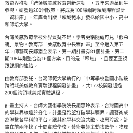
教育界推動「跨領域美感教育創新運動」，五年來逾萬師生
參與，研發逾200個教案，將成為108課綱跨領域課程設計
「資料庫」，年底會出版「領域範本」發送給國中小、高中
和師培大學。
台灣美感教育常被外界質疑不足，學者更稱隨處可見「假惡
醜」景物。教育部「美感教育中長程計畫」至今邁入第五
年，師藝司長鄭淵全表示，第一期計畫有81個計畫，第二
期108年則整合為16個方案，目的是「聚焦」，且要更重視
跟課綱的連結。
由教育部委託、台灣師範大學執行的「中等學校暨國小階段
跨領域美感教育實驗課程開發計畫」，共177校開發超過
200個跨領域美感實驗課程。
計畫主持人、台師大藝術學院院長趙惠玲表示，台灣國高中
的學科界線過於分化，計畫是希望打破學科疆界，讓藝術成
為聯繫各學科的平台，跟其他學科交流共融。趙惠玲說，計
畫在前兩年找了十間實驗學校，藝術老師主動找數學、物理