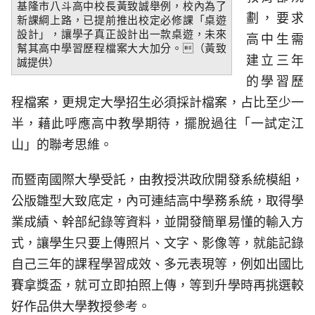
基隆市八斗高中校長黃致誠舉例，校內為了
劃，要求
新課綱上路，已提前推出校定必修課「桌遊
設計」，讓學子真正設計出一款桌遊，未來
高中生需
幫其高中學習歷程檔案大大加分。（黃致
建立三年
誠提供）
的學習歷
程檔案，更規定大學招生必須採計檔案，占比至少一
半，藉此呼應高中教學期待，擺脫過往「一試定江
山」的聯考思維。
而暨南國際大學受託，由教授洪政欣開發系統模組，
公版雛型大致底定，內可連結高中學務系統，取得學
業成績、幹部紀錄等資料，並開發簡單易懂的輸入方
式，讓學生只要上傳照片、文字、影像等，就能記錄
自己三年的課程學習成效、多元表現等，例如出國比
賽拿獎盃，就可立即拍照上傳，等到升學時再挑選較
好作品供大學教授參考。