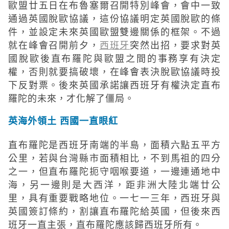
歐盟廿五日在布魯塞爾召開特別峰會，會中一致
通過英國脫歐協議，這份協議明定英國脫歐的條
件，並設定未來英國歐盟雙邊關係的框架。不過
就在峰會召開前夕，
西班牙
突然出招，要求對英
國脫歐後直布羅陀與歐盟之間的事務享有決定
權，否則就要搞破壞，在峰會表決脫歐協議時投
下反對票。後來英國承諾讓西班牙有權決定直布
羅陀的未來，才化解了僵局。
英海外領土 西國一直眼紅
直布羅陀是西班牙南端的半島，面積六點五平方
公里，若與台灣縣市面積相比，不到馬祖的四分
之一，但直布羅陀扼守咽喉要道，一邊連通地中
海，另一邊則是大西洋，距非洲大陸北端廿公
里，具有重要戰略地位。一七一三年，西班牙與
英國簽訂條約，割讓直布羅陀給英國，但後來西
班牙一直主張，直布羅陀應該歸西班牙所有。