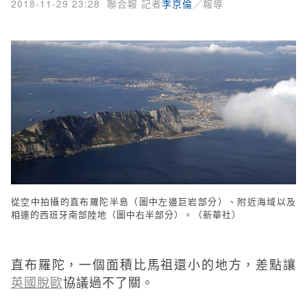
2018-11-29 23:28
聯合報 記者
李京倫
／報導
從空中拍攝的直布羅陀半島（圖中左邊巨岩部分）、附近海域以及
相連的西班牙南部陸地（圖中右半部分）。（新華社）
直布羅陀，一個面積比馬祖還小的地方，差點讓
英國
脫歐
協議過不了關。