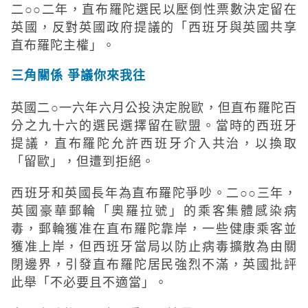
二○○二年，直布羅陀選民以壓倒性票數決定留在
英國，反對英國政府提議的「西班牙與英國共享
直布羅陀主權」。
三角關係 爭議你來我往
英國二○一六年六月公投決定脫歐，但直布羅陀百
分之九十六的選民選擇留在歐盟。當時的西班牙
提議，直布羅陀允許西班牙介入共治，以換取
「留歐」，但遭到拒絕。
西班牙和英國長年為直布羅陀爭吵。二○○三年，
英國豪華郵輪「奧羅拉號」的乘客集體感染病
毒，郵輪獲准在直布羅陀靠岸，一些健康乘客並
獲准上岸，但西班牙當局以防止病毒擴散為由關
閉邊界，引發直布羅陀居民強烈不滿，英國批評
此舉「不必要且不適當」。