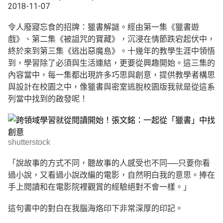
2018-11-07
令人廢寢忘食的招牌：獵書解謎。經由第一集《獵書遊
戲》、第二集《被詛咒的寶藏》，沉浸在情節跌宕起伏中，
終於來到第三集《逃出惡魔島》。十幾年的教學生涯中領悟
到，學習除了必須與生活連結，更要從興趣開始。這三集的
內容當中，每一集都出現許多巧思與創意，提供教學者構思
與設計在校園之中，像獵書與密室逃脫校園版我就是從這系
列當中找到的啟發呢！
shutterstock
「說故事的方式不同，聽故事的人感受也不同──只要你看
過小說，又看過小說改編的電影，自然明白我的意思。捧在
手上閱讀和在電影院裡觀賞的經驗絕對不會一樣。」
這句書中的對白在我腦海烙印下非常深厚的印記。