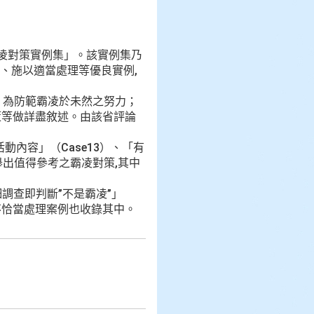
凌對策實例集」。該實例集乃
、施以適當處理等優良實例,
4. 為防範霸凌於未然之努力；
對策等做詳盡敘述。由該省評論
動內容」（Case13）、「有
列舉出值得參考之霸凌對策,其中
細調查即判斷”不是霸凌”」
的不恰當處理案例也收錄其中。