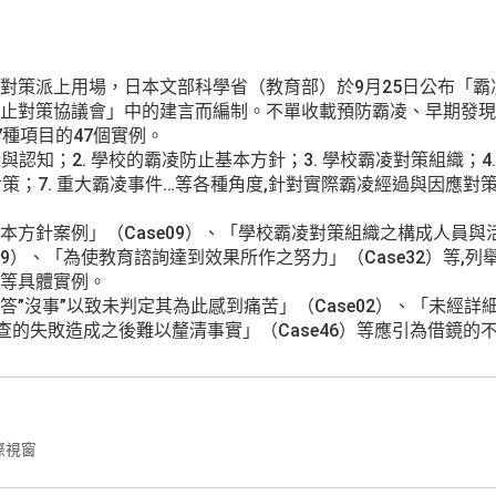
對策派上用場，日本文部科學省（教育部）於9月25日公布「霸
止對策協議會」中的建言而編制。不單收載預防霸凌、早期發現
種項目的47個實例。
義與認知；2. 學校的霸凌防止基本方針；3. 學校霸凌對策組織；
霸凌對策；7. 重大霸凌事件…等各種角度,針對實際霸凌經過與因應
方針案例」（Case09）、「學校霸凌對策組織之構成人員與活
、29）、「為使教育諮詢達到效果所作之努力」（Case32）等,
等具體實例。
”沒事”以致未判定其為此感到痛苦」（Case02）、「未經詳
期調查的失敗造成之後難以釐清事實」（Case46）等應引為借鏡
際視窗