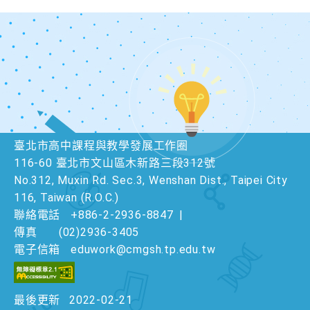
臺北市高中課程與教學發展工作圈
116-60 臺北市文山區木新路三段312號
No.312, Muxin Rd. Sec.3, Wenshan Dist., Taipei City
116, Taiwan (R.O.C.)
聯絡電話
+886-2-2936-8847
|
傳真
(02)2936-3405
電子信箱
eduwork@cmgsh.tp.edu.tw
最後更新
2022-02-21