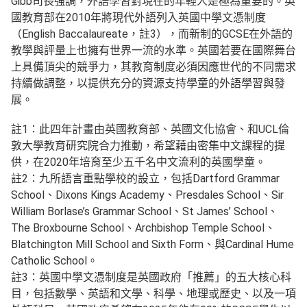
Gibb司長強調，外語學習對現在的年輕人是極為重要的。英
國教育部在2010年將現代外語列入英國中學文憑制度
（English Baccalaureate，註3），而新制的GCSE在外語的
教學與評量上也擁有世界一流的水準。英國若要在國際舞台
上具備頂尖的競爭力，其教育制度必須因應世代的不同需求
持續做調整，以提供充分的資源支持學童的外語學習與發
展。
註1：此四年計畫由英國教育部、英國文化協會、和UCL倫
敦大學教育研究院合力推動，希望藉由密集中文課程的提
供，在2020年培育至少五千名中文流利的英國學童。
註2：九所語言重點學校的設立，包括Dartford Grammar
School、Dixons Kings Academy、Presdales School、Sir
William Borlase’s Grammar School、St James’ School、
The Broxbourne School、Archbishop Temple School、
Blatchington Mill School and Sixth Form、與Cardinal Hume
Catholic School。
註3：英國中學文憑制度是英國政府「推薦」的五大核心科
目，包括數學、英語和文學、科學、地理或歷史、以及一項