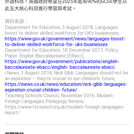
外語科目。英國政府希望在2025年能有90%的GCSE學生以
此五大核心科目進行學習與考試。
資料來源：
Department for Education, 3 August 2018, Languages
boost to deliver skilled workforce for UK’s businesses,
https://www.gov.uk/government/news/languages-boost-
to-deliver-skilled-workforce-for- uks-businesses
Department for Education, 18 December 2017, Policy
Paper: English Baccalaureate (EBacc),
https://www.gov.uk/government/publications/english-
baccalaureate-ebacc/english- baccalaureate-ebacc
i News, 3 August 2018, Nick Gibb: Languages should not be
an aspiration – they’re crucial to our children’s future,
https://inews.co.uk/news/education/nick-gibb-languages-
aspiration-crucial-children- future/
Teaching Schools Council, November 2016, Modern
Foreign Languages Pedagogy Review,
https://www.tscouncil.org.uk/modern-foreign-languages-
report/