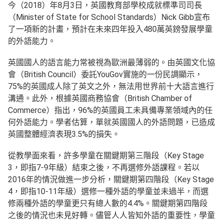
今（2018）年8月3日，英國教育部學校成就標準司司長
（Minister of State for School Standards）Nick Gibb宣布
了一項新的計畫，預計在未來四年投入480萬英鎊發展學童
的外語能力。
英國國人的語言能力常被視為歐洲最薄弱的。由英國文化協
會（British Council）委託YouGov實施的一份民調顯示，
75%的英國成人除了英文之外，無法用世界前十大語言進行
溝通。此外，根據英國商務協會（British Chamber of
Commerce）指出，96%的英國員工未具備專業領域內的任
何外語能力。學者估算，單就英國國人的外語問題，已造成
英國整體經濟表現3.5%的損失。
從教學面來看，許多學童在關鍵期第三階段（Key Stage
3，即指7-9年級）結束之後，不再選修外語課程。若以
2016年的情況做進一步分析，關鍵期第四階段（Key Stage
4，即指10-11年級）選修一種外語的學童並未過半，而選
修兩種外語的學童更只有總人數的4.4%。關鍵期第四階段
之後的情況也未見好轉。儘管人人皆知外語的重要性，學童