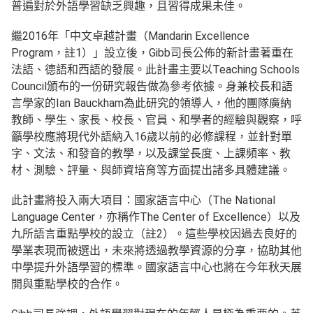
普遍對於外語學習缺乏興趣，且習得成果未佳。
繼2016年「中文卓越計畫（Mandarin Excellence
Program，註1）」設立後，Gibb司長公佈的新計畫著重在
法語、德語和西語的發展。此計畫主要以Teaching Schools
Council頒布的一份研究報告做為參考依據。身兼校長和語
言學家的Ian Bauckham為此研究的領導人，他的團隊廣納
教師、學生、家長、校長、官員、和學者的經驗與觀察，呼
籲學校應將現代外語納入16歲以前的必修課程，並針對單
字、文法、和發音的教學，以及課堂長度、上課頻率、教
材、測驗、評量、與師資培育等方面提出諸多具體建議。
此計畫將投入兩大項目：國家語言中心（The National
Language Center，亦稱作The Center of Excellence）以及
九所語言重點學校的設立（註2）。這些學校因過去良好的
學業表現而被選出，未來將透過教學資源的分享，協助其他
中學提升外語學習的標準。國家語言中心也將在今年秋天展
開與重點學校的合作。