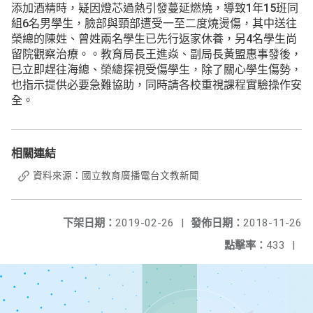
添加酒精時，疑因燈芯過熱引發蔓延燃燒，導致1年15班同
組6名男學生，臉部與頸部遭受一至二度燒燙傷，其中送往
榮總的陳姓、曾姓兩名學生已先行返家休養，另4名學生尚
留院觀察治療。。教育局長王進焱、副局長黃盟惠事發後，
已立即趕往海總、榮總探視受傷學生，除了關心學生傷勢，
也指示提供必要急難協助，同時請各校重視課程實驗操作安
全。
相關連結
資料來源：國立教育廣播電台文教新聞
下架日期：
2019-02-26
|
發佈日期：
2018-11-26
點擊率：
433
|