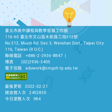
臺北市高中課程與教學發展工作圈
116-60 臺北市文山區木新路三段312號
No.312, Muxin Rd. Sec.3, Wenshan Dist., Taipei City
116, Taiwan (R.O.C.)
聯絡電話
+886-2-2936-8847
|
傳真
(02)2936-3405
電子信箱
eduwork@cmgsh.tp.edu.tw
最後更新
2022-02-21
總瀏覽人次
2452830
今日瀏覽人次
984