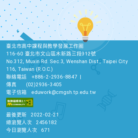
臺北市高中課程與教學發展工作圈
116-60 臺北市文山區木新路三段312號
No.312, Muxin Rd. Sec.3, Wenshan Dist., Taipei City
116, Taiwan (R.O.C.)
聯絡電話
+886-2-2936-8847
|
傳真
(02)2936-3405
電子信箱
eduwork@cmgsh.tp.edu.tw
最後更新
2022-02-21
總瀏覽人次
2456182
今日瀏覽人次
671