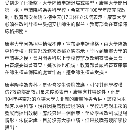
受到少子化衝擊，大學陸續申請退場或轉型，康寧大學開出
第一槍，申請降格為專科學校，希望可在108學年度完成改
制，教育部次長姚立德今天(17日)在立法院表示，康寧大學
必須在改制計畫中妥適安排師生的權益，教育部會在審議時
嚴格把關。
康寧大學因為招生情況不佳，宣布要申請降格，由大學降為
專科學校，教育部政務次長姚立德表示，等收到康寧大學的
申請書之後，會召開專科以上學校停辦及改制審議委員會，
由審議委員會審查，姚次長也強調，教育部會嚴格審查康寧
在師生權益保障的處置作為，避免師生權益受損。
康寧降格為專科，是否會發生骨牌效應，引發其他學校模
仿?教育部高教司長朱俊彰表示，康寧有其特殊性，他是
104年將南部的立德大學與北部的康寧護專合併，該校原本
就有以專科部，現在因為高教環境嚴峻，學校思考對未來的
發展而提出改制，應該只是一個個案。至於學校改制或退場
情形，朱俊彰說，目前沒有大學申請，但是技職有幾所學校
提出。