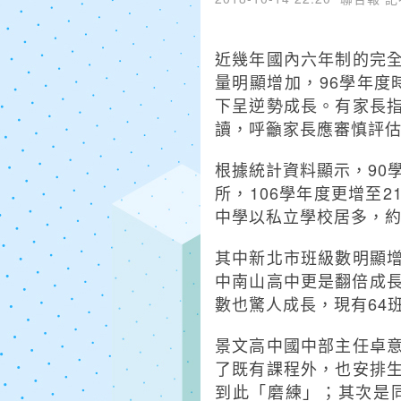
近幾年國內六年制的完
量明顯增加，96學年度時
下呈逆勢成長。有家長
讀，呼籲家長應審慎評
根據統計資料顯示，90學
所，106學年度更增至
中學以私立學校居多，約
其中新北市班級數明顯
中南山高中更是翻倍成長
數也驚人成長，現有64
景文高中國中部主任卓
了既有課程外，也安排
到此「磨練」；其次是