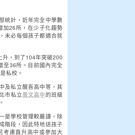
部統計，近年完全中學數
間增加26所，在少子化趨勢
，未必每個孩子都適合就
升，到了104年突破200
增至36所。目前國內完全
都是私校。
中及私立醒吾高中等，其
台北市私立
景文高中
的班級
。
一是學校管理較嚴謹，除
成階段，因此特地送孩子
可考慮直升高中或參加大