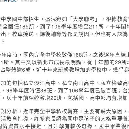
全中學國中部招生，盛況宛如「大學聯考」，根據教育
全國僅185所，到了106學年度增至211所，十年
指出，校車接送、課後輔導等都是誘因，但也有人認為
估。
年度時，國內完全中學校數僅168所，之後逐年直線上
211所。其中又以新北市成長最明顯，從十年前的29所
占整體逾6成，近十年來班級數增加的學校中，幾乎
增加的包括私立淡江高中、私立南山高中、私立格致高
，96學年度時僅38班，到了106學年度已破百班；
班，與十年前相較激增26班，包括國、高中部均有增加
意翔分析，近年完全中學私校轉夯，主要有幾大原因，
生活教育指導，許多家長認為國中是孩子的人格重要養
同儕資質水平接近，且升學有較多選擇，國中畢業後