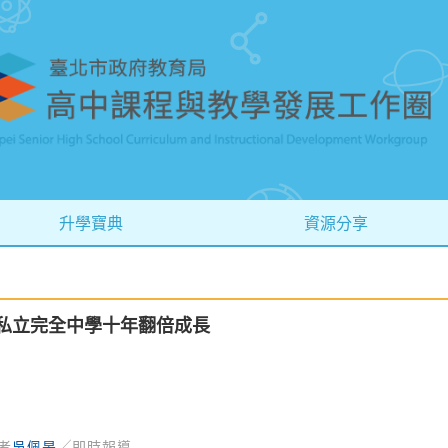
升學寶典
資源分享
 私立完全中學十年翻倍成長
者
吳佩旻
╱即時報導