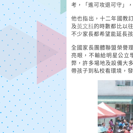
考，「進可攻退可守」
他也指出，十二年國教
及
英文科
的時數都比以往
不少家長都希望能延長
全國家長團體聯盟榮譽
亮眼，不輸給明星公立
弊，許多場地及設備大
帶孩子到私校看環境，