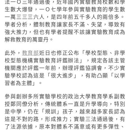
法一Ｏ三年通過後，近年國內實驗教育校數和學
生數大爆發，一Ｏ七學年參與實驗教育的學生數
一萬三三三六人，是四年前五千多人的兩倍多。
學者分析，體制教育讓家長不滿、失望，導致有
強大推力，但也有學者提醒不該讓實驗教育成為
解救教育的萬靈丹。
此外，
教育部
近日也修正公布「學校型態、非學
校型態機構實驗教育評鑑辦法」，規定各該主管
機關應於評鑑一年前，辦理評鑑協調會，不少實
驗學校認為這是「很大進步」，有助凸顯「以學
習者為主體」。
參與創辦多所實驗學校的政治大學教育學系副教
授鄭同僚分析，傳統體系一直是升學導向，特別
是中學，仍在「規訓」孩子，越來越多家長認為
這是不對的路，形成推力；實驗三法通過後，有
了法源依據，原本對體系不滿意或有更多彈性、