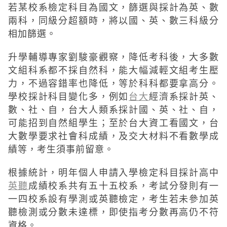
若某校系檢定科目為國文，篩選與採計為英、數
兩科，同級分超額時，將以國、英、數三科級分
相加篩選。
升學輔導專家劉駿豪觀察，降低考科後，大多數
文組科系都不採自然科，能大幅減輕文組考生壓
力，不過容錯率也降低，等於科科都要拿高分。
學校採計科目變化多，例如
台大
經濟系採計英、
數、社、自，台大人類系採計國、英、社、自，
可能招到自然組學生；至於台大資工看國文，台
大數學要求社會科成績，及交大材料不看數學成
績等，考生須事前留意。
根據統計，明年個人申請入學檢定科目採計高中
英聽
成績校系共有五十五校系，考試分發則有一
一四校系設有學測或英聽檢定，考生若未參加英
聽檢測或分數未達標，即使指考分數再高仍不符
資格。