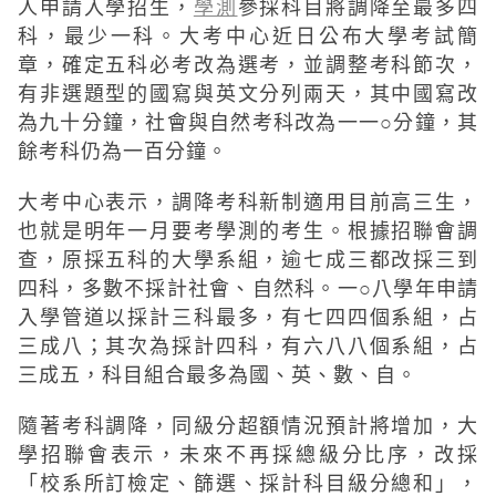
人申請入學招生，
學測
參採科目將調降至最多四
科，最少一科。大考中心近日公布大學考試簡
章，確定五科必考改為選考，並調整考科節次，
有非選題型的國寫與英文分列兩天，其中國寫改
為九十分鐘，社會與自然考科改為一一○分鐘，其
餘考科仍為一百分鐘。
大考中心表示，調降考科新制適用目前高三生，
也就是明年一月要考學測的考生。根據招聯會調
查，原採五科的大學系組，逾七成三都改採三到
四科，多數不採計社會、自然科。一○八學年申請
入學管道以採計三科最多，有七四四個系組，占
三成八；其次為採計四科，有六八八個系組，占
三成五，科目組合最多為國、英、數、自。
隨著考科調降，同級分超額情況預計將增加，大
學招聯會表示，未來不再採總級分比序，改採
「校系所訂檢定、篩選、採計科目級分總和」，