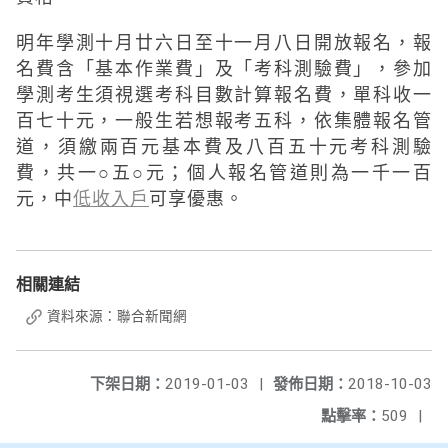
明年學測十月廿六日至十一月八日開放報名，報
名費含「基本作業費」及「考科測驗費」，參加
學測考生須視選考科目數計算報名費，單科收一
百七十元，一般生若想報考五科，依集體報名管
道，須繳兩百元基本費及八百五十元考科測驗
費，共一○五○元；個人報名管道則為一千一百
元，中
低收入戶
可享優惠。
相關連結
資料來源：聯合新聞網
下架日期：
2019-01-03
|
發佈日期：
2018-10-03
點擊率：
509
|