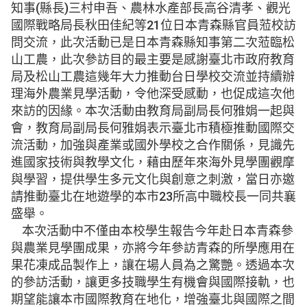
知事(縣長)三村申吾、農林水產部長高谷清孝、觀光
國際戰略局長秋田佳紀等21位日本青森縣官員蒞校訪
問交流，此次活動已是日本青森縣知事第二次蒞臨松
山工農，此次參訪目的最主要是感謝臺北市政府教育
局及松山工農這幾年大力推動台日學校交流並持續辦
理海外農業見學活動，令他深受感動，也促成這次他
來訪的因緣。本次活動由教育局副局長何雅娟一起與
會，教育局副局長何雅娟表示臺北市積極推動國際交
流活動，加強與產業或國外學校之合作關係，見識先
進國家技術與教學文化，藉由歷年來海外見學團觀摩
與學習，提供學生多元文化與創意之刺激，當日亦邀
請推動臺北在地遊學的本市23所高中職校長一同共襄
盛舉。
本次活動中不僅由本校學生報告今年赴日本青森參
與農業見學團成果，亦將今年參訪青森的所學應用在
果花凍成品製作上，讓在場人員為之驚艷。透過本次
的參訪活動，讓更多技職學生有機會與國際接軌，也
期望能讓本市國際教育在地化，增強臺北與國際之間