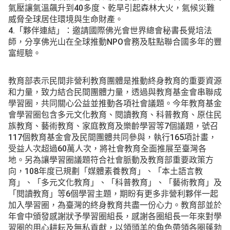
氣壓讓氣溫飆升到40多度、乾旱引起森林大火，氣候災難
威脅全球居住環境與生命財產。
4.「夥伴連結」：邀請國際佛光會世界總會秘書長覺培法
師，分享佛光山在全球推動NPO會務及駐點聯合國多年的豐
富經驗。
教育部表示民間非營利教育團體是推動終身教育的重要資源
和力量，致力結合民間團體力量，透過與教育基金會串聯成
學習圈，共同關心公益並推動各項社會議題。今年教育基金
會學習圈包含多元文化教育、閱讀教育、科普教育、原住民
族教育、藝術教育、家庭教育及樂齡學習等7個議題，號召
117個教育基金會及民間團體共同參與，執行165項計畫，
受益人次超過60萬人次，將社會教育全面推展至臺灣各
地。另為讓學習圈議題符合社會脈動及教育部重要政策方
向，108年度已規劃「媒體素養教育」、「本土語言教
育」、「多元文化教育」、「科普教育」、「藝術教育」及
「閱讀教育」等6個學習主題，期盼有更多非營利夥伴一起
加入學習圈，為臺灣的終身教育共盡一份心力。教育部並於
年會中頒發感謝狀予學習圈組長，感謝各圈組長一年來對學
習圈的用心耕耘及無私貢獻，以領頭羊的角色帶領各圈蓬勃