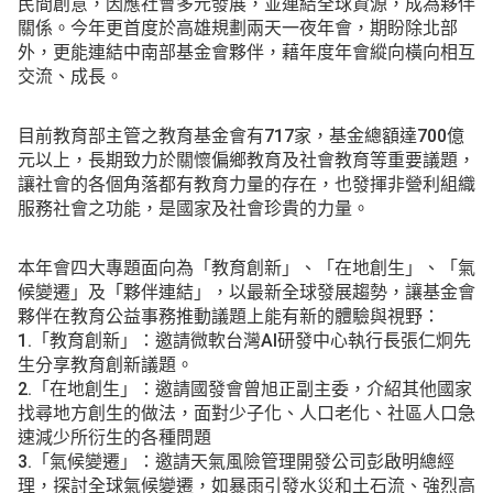
民間創意，因應社會多元發展，並連結全球資源，成為夥伴
關係。今年更首度於高雄規劃兩天一夜年會，期盼除北部
外，更能連結中南部基金會夥伴，藉年度年會縱向橫向相互
交流、成長。
目前教育部主管之教育基金會有717家，基金總額達700億
元以上，長期致力於關懷偏鄉教育及社會教育等重要議題，
讓社會的各個角落都有教育力量的存在，也發揮非營利組織
服務社會之功能，是國家及社會珍貴的力量。
本年會四大專題面向為「教育創新」、「在地創生」、「氣
候變遷」及「夥伴連結」，以最新全球發展趨勢，讓基金會
夥伴在教育公益事務推動議題上能有新的體驗與視野：
1.「教育創新」：邀請微軟台灣AI研發中心執行長張仁炯先
生分享教育創新議題。
2.「在地創生」：邀請國發會曾旭正副主委，介紹其他國家
找尋地方創生的做法，面對少子化、人口老化、社區人口急
速減少所衍生的各種問題
3.「氣候變遷」：邀請天氣風險管理開發公司彭啟明總經
理，探討全球氣候變遷，如暴雨引發水災和土石流、強烈高